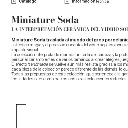
Catálogo
Información
técnica
Miniature Soda
LA INTERPRETACIÓN CERÁMICA DEL VIDRIO S
Miniature Soda traslada al mundo del gres porcelánico
auténtica magia y el precioso encanto del vidrio soplado por 
impacto visual.
La colección interpreta de manera única la delicadeza y la pro
personalizar ambientes de varios tamaños al crear alegres juego
El efecto
handmade
se vuelve aún más realista gracias a los mo
cada pieza de la colección parece diferente de las demás, lo qu
Todas las propuestas de esta colección, que pertenece a la g
tonalidades o en combinación con otras colecciones y efectos