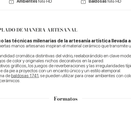
Ambientes
foto HD
Baldosas
foto HD
OPLADO DE MANERA ARTESANAL
 las técnicas milenarias de la artesanía artística llevada 
expertas manos artesanas inspiran el material cerámico que transmite 
fundidad cromática distintivas del vidrio, reelaborándolo en clave mo
s de color y originales nichos decorativos en la pared.
tivos gráficos, los juegos de reverberaciones y las irregularidades típ
e da pie a proyectos con un encanto único y un estilo atemporal.
ama de
baldosas 1741
, se pueden utilizar para crear ambientes con co
 cerámicos.
Formatos