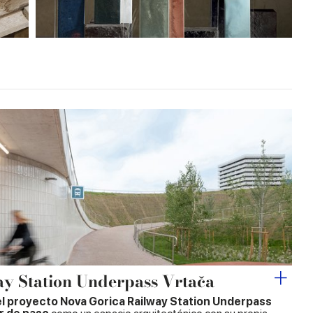
y Station Underpass Vrtača
l proyecto Nova Gorica Railway Station Underpass