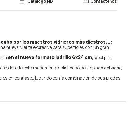
Catálogo
HD
Contáctenos
a cabo por los maestros vidrieros más diestros.
La
una nueva fuerza expresiva para superficies con un gran
derna
en el nuevo formato ladrillo 6x24 cm
, ideal para
icas del arte extremadamente sofisticado del soplado del vidrio;
lores en contraste, jugando con la combinación de sus propias