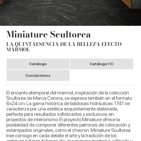
Miniature Scultorea
LA QUINTAESENCIA DE LA BELLEZA EFECTO
MÁRMOL
Catálogo
Catálogo
HD
Contáctenos
El encanto atemporal del mármol, inspiración de la colección
Scultorea de Marca Corona, se expresa también en el formato
6x24 cm. La gama histórica de baldosas hidráulicas 1741 se
caracteriza por una estética exquisitamente elaborada,
perfecta para resultados sofisticados y exclusivos en
proyectos de interiorismo. El proyecto Miniature ofrece la
posibilidad de componer diferentes patrones de colocación y
estampados originales, como el chevron. Miniature Scultorea
trae consigo en cada detalle el arte y la tradición de los
antiguos talleres italianos de una manera moderna, refinada y