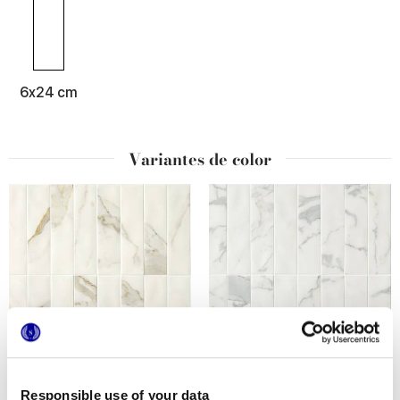
6x24 cm
Variantes de color
MINIATURE SCULTOREA
MINIATURE SCULTOREA
CALACATTA ORO FINO
STATUARIO VENA
Responsible use of your data