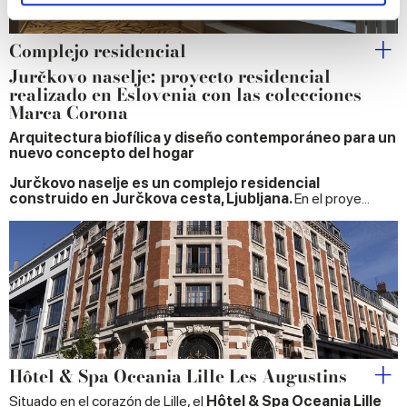
and set your preferences in the
details section
.
We use cookies to personalise content and ads, to
Complejo residencial
provide social media features and to analyse our traffic.
Jurčkovo naselje: proyecto residencial
We also share information about your use of our site with
realizado en Eslovenia con las colecciones
Marca Corona
our social media, advertising and analytics partners who
may combine it with other information that you’ve
Arquitectura biofílica y diseño contemporáneo para un
nuevo concepto del hogar
provided to them or that they’ve collected from your use
of their services.
Jurčkovo naselje es un complejo residencial
construido en Jurčkova cesta, Ljubljana.
En el proye...
Hôtel & Spa Oceania Lille Les Augustins
Situado en el corazón de Lille, el
Hôtel & Spa Oceania Lille