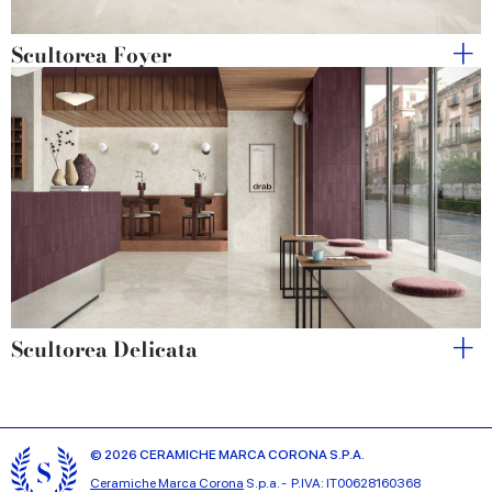
Scultorea Foyer
Scultorea Delicata
© 2026 CERAMICHE MARCA CORONA S.P.A.
Ceramiche Marca Corona
S.p.a. - P.IVA: IT00628160368