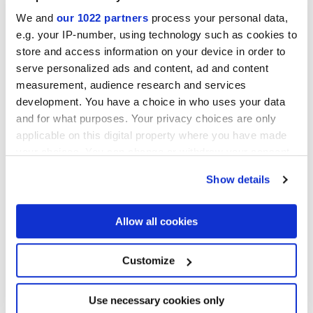
ARGENTO
We and
our 1022 partners
process your personal data,
e.g. your IP-number, using technology such as cookies to
store and access information on your device in order to
serve personalized ads and content, ad and content
measurement, audience research and services
development. You have a choice in who uses your data
and for what purposes. Your privacy choices are only
applicable on this digital property where you have made
your choices. You can change or withdraw your consent
any time from the Cookie Declaration or by clicking on
MINIATURE SCULTOREA
MINIATURE SCULTOREA
Show details
FOAM GREY
DARK DIAMOND
the Privacy trigger icon.
Proyectos
If you allow, we would also like to:
Allow all cookies
Collect information about your geographical
location which can be accurate to within several
meters
Customize
Identify your device by actively scanning it for
specific characteristics (fingerprinting)
Find out more about how your personal data is processed
Use necessary cookies only