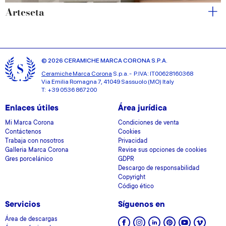
Arteseta
© 2026 CERAMICHE MARCA CORONA S.P.A.
Ceramiche Marca Corona
S.p.a. - P.IVA: IT00628160368
Via Emilia Romagna 7, 41049 Sassuolo (MO) Italy
T: +39 0536 867200
Enlaces útiles
Área jurídica
Mi Marca Corona
Condiciones de venta
Contáctenos
Cookies
Trabaja con nosotros
Privacidad
Galleria Marca Corona
Revise sus opciones de cookies
Gres porcelánico
GDPR
Descargo de responsabilidad
Copyright
Código ético
Servicios
Síguenos en
Área de descargas