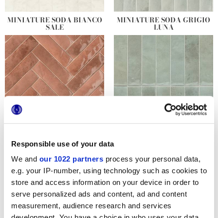
MINIATURE SODA BIANCO
MINIATURE SODA GRIGIO
SALE
LUNA
MINIATURE SODA ROSA
MINIATURE SODA VERDE
Responsible use of your data
CORALLO
PERLA
We and
our 1022 partners
process your personal data,
e.g. your IP-number, using technology such as cookies to
store and access information on your device in order to
serve personalized ads and content, ad and content
measurement, audience research and services
development. You have a choice in who uses your data