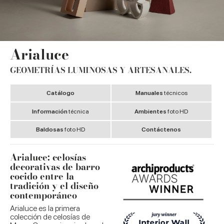
Arialuce
GEOMETRÍAS LUMINOSAS Y ARTESANALES.
Catálogo
Manuales
técnicos
Información
técnica
Ambientes
foto HD
Baldosas
foto HD
Contáctenos
Arialuce: celosías
decorativas de barro
cocido entre la
tradición y el diseño
contemporáneo
Arialuce es la primera
colección de celosías de