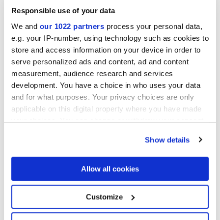
Responsible use of your data
We and
our 1022 partners
process your personal data,
e.g. your IP-number, using technology such as cookies to
store and access information on your device in order to
ARIALUCE CURVE AVORIO
ARIALUCE CURVE
serve personalized ads and content, ad and content
NATURALE
measurement, audience research and services
development. You have a choice in who uses your data
and for what purposes. Your privacy choices are only
applicable on this digital property where you have made
your choices. You can change or withdraw your consent
any time from the Cookie Declaration or by clicking on
Show details
the Privacy trigger icon.
If you allow, we would also like to:
Allow all cookies
Collect information about your geographical
ARIALUCE CURVE BLU
ARIALUCE CURVE VERDE
location which can be accurate to within several
meters
Customize
Identify your device by actively scanning it for
specific characteristics (fingerprinting)