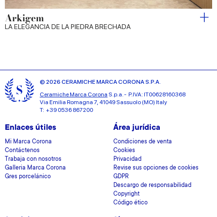
Arkigem
LA ELEGANCIA DE LA PIEDRA BRECHADA
© 2026 CERAMICHE MARCA CORONA S.P.A.
Ceramiche Marca Corona
S.p.a. - P.IVA: IT00628160368
Via Emilia Romagna 7, 41049 Sassuolo (MO) Italy
T: +39 0536 867200
Enlaces útiles
Área jurídica
Mi Marca Corona
Condiciones de venta
Contáctenos
Cookies
Trabaja con nosotros
Privacidad
Galleria Marca Corona
Revise sus opciones de cookies
Gres porcelánico
GDPR
Descargo de responsabilidad
Copyright
Código ético