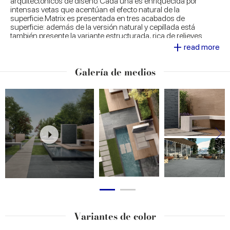
arquitectónicos de diseño. Cada una es enriquecida por
intensas vetas que acentúan el efecto natural de la
superficie.Matrix es presentada en tres acabados de
superficie: además de la versión natural y cepillada está
también presente la variante estructurada, rica de relieves
+
acentuados, perfecta para espacios que requieren elevados
read more
parámetros de seguridad, resistencia y practicidad. Completa
la gama el nuevo espesor de 2 cm que garantiza optimas
Galería de medios
prestaciones en exteriores.
Variantes de color