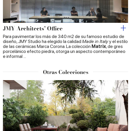
may combine it with other information that you’ve
provided to them or that they’ve collected from your use
of their services.
JMY Architects’ Office
Para pavimentar los más de 340 m2 de su famoso estudio de
diseño, JMY Studio ha elegido la calidad
Made in Italy
y el estilo
de las cerámicas Marca Corona. La colección
Matrix
, de gres
porcelánico efecto piedra, otorga un aspecto contemporáneo
e informal ...
Otras Colecciones