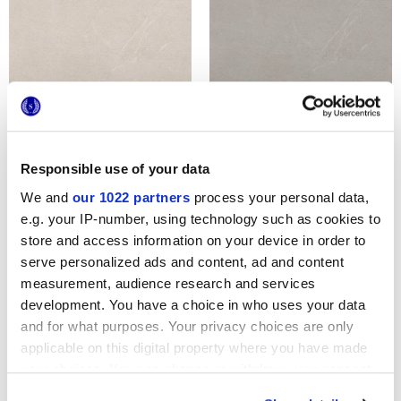
ARKISTONE IVORY
ARKISTONE LIGHT
Responsible use of your data
We and
our 1022 partners
process your personal data,
e.g. your IP-number, using technology such as cookies to
store and access information on your device in order to
serve personalized ads and content, ad and content
measurement, audience research and services
development. You have a choice in who uses your data
and for what purposes. Your privacy choices are only
ARKISTONE GREIGE
ARKISTONE SILVER
applicable on this digital property where you have made
your choices. You can change or withdraw your consent
any time from the Cookie Declaration or by clicking on