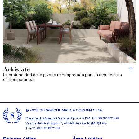
Arkislate
La profundidad de la pizarra reinterpretada para la arquitectura
contemporánea
© 2026 CERAMICHE MARCA CORONA S.P.A.
Ceramiche Marca Corona
S.p.a. - P.IVA: IT00628160368
Via Emilia Romagna 7, 41049 Sassuolo (MO) Italy
T: +39 0536 867200