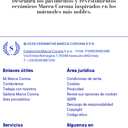
Descubra los pavimentos y revestimientos
cerámicos Marca Corona inspirados en los
mármoles más nobles.
© 2026 CERAMICHE MARCA CORONA S.P.A.
Ceramiche Marca Corona
S.p.a. - P.IVA: IT00628160368
Via Emilia Romagna 7, 41049 Sassuolo (MO) Italy
T: +39 0536 867200
Enlaces útiles
Área jurídica
Mi Marca Corona
Condiciones de venta
Contáctenos
Cookies
Trabaja con nosotros
Privacidad
Galleria Marca Corona
Revise sus opciones de cookies
Gres porcelánico
GDPR
Descargo de responsabilidad
Copyright
Código ético
Servicios
Síguenos en