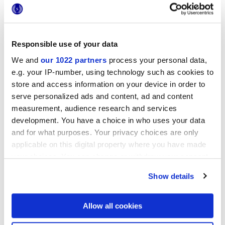
La colección
Foyer Royal
en su variante
Green Ama
propone
los colores y vetas de la amazonita natural, un mármol noble y
escenográfico utilizado en muchas arquitecturas históricas
Responsible use of your data
italianas.
We and
our 1022 partners
process your personal data,
El tono atrevido y las vetas atractivas se convierten en rasgos
e.g. your IP-number, using technology such as cookies to
distintivos de un cuarto de baño con carácter, que muestra
toda la originalidad y la elegancia del estilo italiano.
store and access information on your device in order to
serve personalized ads and content, ad and content
measurement, audience research and services
development. You have a choice in who uses your data
and for what purposes. Your privacy choices are only
applicable on this digital property where you have made
your choices. You can change or withdraw your consent
any time from the Cookie Declaration or by clicking on
Show details
the Privacy trigger icon.
If you allow, we would also like to:
Allow all cookies
Collect information about your geographical
location which can be accurate to within several