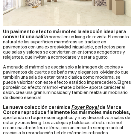
Un pavimento efecto mármol es la elección ideal para
convertir una salita
normal en un living de revista. El encanto
natural de las superficies marmóreas se traduce en
pavimentos con una expresividad inigualable, perfectos para
que salas y salones se conviertan en entornos acogedores y
relajantes, que invitan a acomodarse y estar a gusto.
A menudo el mármol se asocia solo a la imagen de cocinas y
pavimentos de cuartos de baño
muy elegantes, olvidando que
también una sala de estar, tanto clásica como moderna, se
puede valorizar con este efecto estético imperecedero. El gres
porcelánico efecto mármol –mate o brillo– aporta carácter al
salón, crea una gran luminosidad y también realza un mobiliario
de diseño esencial.
La nueva colección cerámica
Foyer Royal
de Marca
Corona reproduce fielmente los mármoles más nobles,
aportando un toque escenográfico y muy decorativo a salas de
estar y zonas living. Los azulejos y baldosas efecto mármol
crean una atmósfera etérea, con un encanto siempre actual
gracias a la reproducción fiel de mármoles refinados,