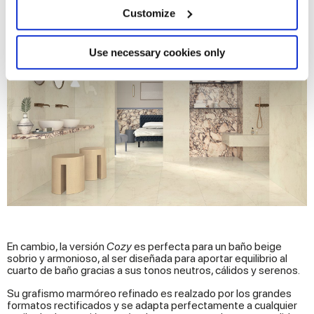
meters
Customize
Identify your device by actively scanning it for
specific characteristics (fingerprinting)
Find out more about how your personal data is processed
Use necessary cookies only
and set your preferences in the
details section
.
We use cookies to personalise content and ads, to
provide social media features and to analyse our traffic.
We also share information about your use of our site with
our social media, advertising and analytics partners who
may combine it with other information that you’ve
provided to them or that they’ve collected from your use
of their services.
En cambio, la versión
Cozy
es perfecta para un baño beige
sobrio y armonioso, al ser diseñada para aportar equilibrio al
cuarto de baño gracias a sus tonos neutros, cálidos y serenos.
Su grafismo marmóreo refinado es realzado por los grandes
formatos rectificados y se adapta perfectamente a cualquier