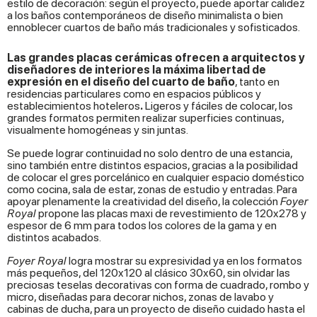
estilo de decoración: según el proyecto, puede aportar calidez
a los baños contemporáneos de diseño minimalista o bien
ennoblecer cuartos de baño más tradicionales y sofisticados.
Las grandes placas cerámicas ofrecen a arquitectos y
diseñadores de interiores la máxima libertad de
expresión en el diseño del cuarto de baño
, tanto en
residencias particulares como en espacios públicos y
establecimientos hoteleros
.
Ligeros y fáciles de colocar, los
grandes formatos permiten realizar superficies continuas,
visualmente homogéneas y sin juntas.
Se puede lograr continuidad no solo dentro de una estancia,
sino también entre distintos espacios, gracias a la posibilidad
de colocar el gres porcelánico en cualquier espacio doméstico
como cocina, sala de estar, zonas de estudio y entradas. Para
apoyar plenamente la creatividad del diseño, la colección
Foyer
Royal
propone las placas maxi de revestimiento de 120x278 y
espesor de 6 mm para todos los colores de la gama y en
distintos acabados.
Foyer Royal
logra mostrar su expresividad ya en los formatos
más pequeños, del 120x120 al clásico 30x60, sin olvidar las
preciosas teselas decorativas con forma de cuadrado, rombo y
micro, diseñadas para decorar nichos, zonas de lavabo y
cabinas de ducha, para un proyecto de diseño cuidado hasta el