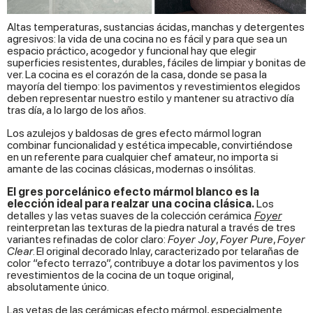
Altas temperaturas, sustancias ácidas, manchas y detergentes
agresivos: la vida de una cocina no es fácil y para que sea un
espacio práctico, acogedor y funcional hay que elegir
superficies resistentes, durables, fáciles de limpiar y bonitas de
ver. La cocina es el corazón de la casa, donde se pasa la
mayoría del tiempo: los pavimentos y revestimientos elegidos
deben representar nuestro estilo y mantener su atractivo día
tras día, a lo largo de los años.
Los azulejos y baldosas de gres efecto mármol logran
combinar funcionalidad y estética impecable, convirtiéndose
en un referente para cualquier chef amateur, no importa si
amante de las cocinas clásicas, modernas o insólitas.
El gres porcelánico efecto mármol blanco es la
elección ideal para realzar una cocina clásica.
Los
detalles y las vetas suaves de la colección cerámica
Foyer
reinterpretan las texturas de la piedra natural a través de tres
variantes refinadas de color claro:
Foyer Joy
,
Foyer Pure
,
Foyer
Clear
. El original decorado Inlay, caracterizado por telarañas de
color “efecto terrazo”, contribuye a dotar los pavimentos y los
revestimientos de la cocina de un toque original,
absolutamente único.
Las vetas de las cerámicas efecto mármol, especialmente