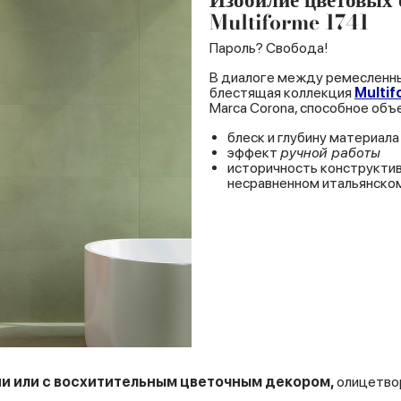
Multiforme 1741
Пароль? Свобода!
В диалоге между ремесленны
блестящая коллекция
Multif
Marca Corona, способное объ
блеск и глубину материала
эффект
ручной
работы
историчность конструктив
несравненном итальянском
ии
или
с восхитительным
цветочным
декором,
олицетвор