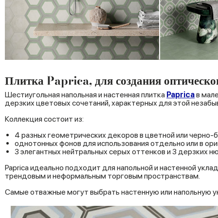
Плитка Paprica, для создания оптическо
Шестиугольная напольная и настенная плитка
Paprica
в мале
дерзких цветовых сочетаний, характерных для этой незабы
Коллекция состоит из:
4 разных геометрических декоров в цветной или черно-б
однотонных фонов для использования отдельно или в ори
3 элегантных нейтральных серых оттенков и 3 дерзких ню
Paprica идеально подходит для напольной и настенной укла
трендовым и неформальным торговым пространствам.
Самые отважные могут выбрать настенную или напольную ук