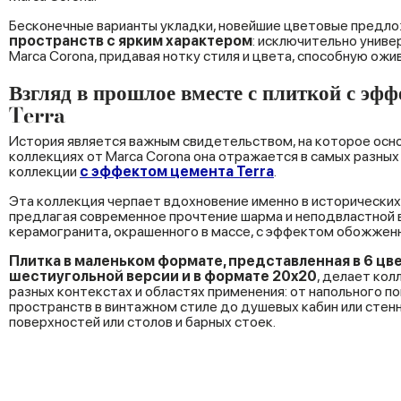
Бесконечные варианты укладки, новейшие цветовые предло
пространств
с
ярким
характером
: исключительно унив
Marca Corona, придавая нотку стиля и цвета, способную ож
Взгляд в прошлое вместе с плиткой с эф
Terra
История является важным свидетельством, на которое осн
коллекциях от Marca Corona она отражается в самых разных
коллекции
с эффектом цемента Terra
.
Эта коллекция черпает вдохновение именно в исторических 
предлагая современное прочтение шарма и неподвластной 
керамогранита, окрашенного в массе, с эффектом обожжен
Плитка
в
маленьком
формате,
представленная
в 6
цв
шестиугольной
версии
и
в
формате 20x20
, делает кол
разных контекстах и областях применения: от напольного п
пространств в винтажном стиле до душевых кабин или стенн
поверхностей или столов и барных стоек.