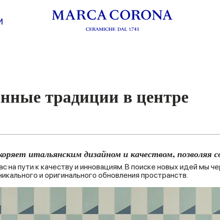
И
енные традиции в центре
оряет итальянским дизайном и качеством, позволяя с
на пути к качеству и инновациям. В поиске новых идей мы че
никального и оригинального обновления пространств.