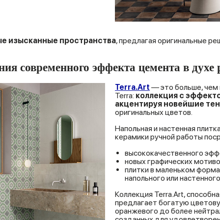
ые
изысканные
пространства
, предлагая оригинальные ре
ния современного эффекта цемента в духе 
Terra.Art
— это больше, чем 
Terra:
коллекция
с
эффект
акцентируя
новейшие
те
оригинальных цветов.
Напольная и настенная плитк
керамики ручной работы пос
высококачественного эфф
новых графических мотиво
плитки в маленьком форма
напольного или настенного
Коллекция Terra.Art, способ
предлагает богатую цветовую
оранжевого до более нейтрал
созданных для удовлетворен