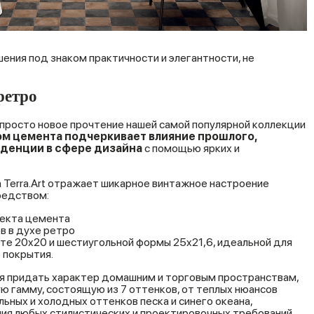
шения под знаком практичности и элегантности, не
ретро
просто новое прочтение нашей самой популярной коллекции
ом
цемента
подчеркивает
влияние
прошлого,
нденции
в
сфере
дизайна
с помощью ярких и
а Terra.Art отражает шикарное винтажное настроение
редством:
екта цемента
в в духе ретро
те 20x20 и шестиугольной формы 25x21,6, идеальной для
 покрытия.
ная придать характер домашним и торговым пространствам,
 гамму, состоящую из 7 оттенков, от теплых нюансов
ьных и холодных оттенков песка и синего океана,
ия любых стилистических и проектировочных требований.