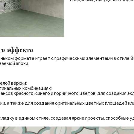
го эффекта
ньком формате играет с графическими элементами в стиле 80
ваемой эпохи.
елой версии;
гинальных комбинациях;
ансов красного, синего и горчичного цветов, для создания эк
дки, а также для создания оригинальных цветных площадей ил
ладку в едином стиле, создавая яркие проекты, способные у