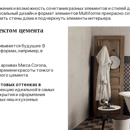
жения и возможность сочетания разных элементов и стилей 
ерсальный дизайн и формат элементов Multiforme прекрасно 
ивить стены дома и подчеркнуть элементы интерьера.
фектом цемента
овывается будущее. В
 формах, например, в
архивах Marca Corona,
времени красоты тонкого
ного цемента.
етовых
оттенках
в
лекцию идеальной в самых
окрытия и оформления
ых ниш и кухонных