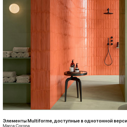
Элементы Multiforme,
доступные
в
однотонной
верс
Marca Corona.