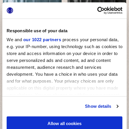
MULTIFORME AGATA
MULTIFORME OSSIDIANA
Responsible use of your data
We and
our 1022 partners
process your personal data,
e.g. your IP-number, using technology such as cookies to
store and access information on your device in order to
ДЕКОРЫ И МОЗАИКИ
serve personalized ads and content, ad and content
measurement, audience research and services
Другие декоры
development. You have a choice in who uses your data
and for what purposes. Your privacy choices are only
applicable on this digital property where you have made
your choices. You can change or withdraw your consent
any time from the Cookie Declaration or by clicking on
Show details
the Privacy trigger icon.
If you allow, we would also like to:
Allow all cookies