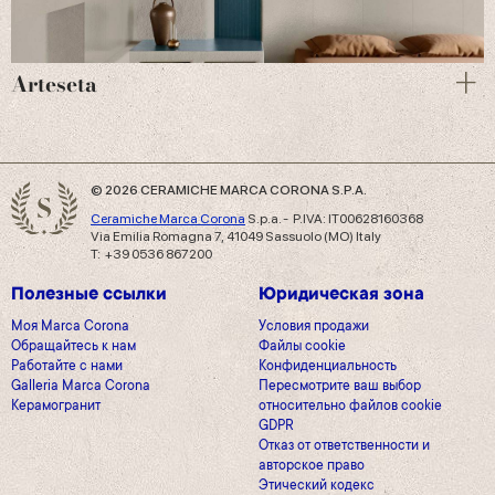
Arteseta
© 2026 CERAMICHE MARCA CORONA S.P.A.
Ceramiche Marca Corona
S.p.a. - P.IVA: IT00628160368
Via Emilia Romagna 7, 41049 Sassuolo (MO) Italy
T: +39 0536 867200
Полезные ссылки
Юридическая зона
Моя Marca Corona
Условия продажи
Обращайтесь к нам
Файлы cookie
Работайте с нами
Конфиденциальность
Galleria Marca Corona
Пересмотрите ваш выбор
Керамогранит
относительно файлов cookie
GDPR
Отказ от ответственности и
авторское право
Этический кодекс