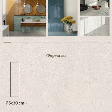
имитирует уникальный эффект несовершенства ручной
работы, усиливая ощущение динамичности и сияния
общей картины. Результатом является сочетание
визуальных и тактильных качеств, которые подчеркивают
натуральность дизайна в формате кирпича 7,5x30,
который подходит для самых разнообразных комбинаций
укладки и благодаря повторяемости идеально усиливает
отражения света. Декоративная душа коллекции
подчеркивается растительным орнаментом, листья с
атласной отделкой которого отпечатаны на блестящих
поверхностях, на которых они создают изысканный
контраст между глянцевой и матовой отделкой.
Форматы
Коллекция
Multiforme 1741
, усиленная этим изысканным
декором, призвана привнести неповторимый характер и
изысканную стилистическую энергию во все типы
помещений, включая гостиные, спальни, кухни, ванные
комнаты и новые коммерческие пространства. Эта
коллекция также обеспечивает большую композиционную
свободу благодаря возможности создания различных
комбинаций. От одноименных цемента и полимерных
материалов Multiforme Marca Corona до текстурных
комбинаций, включающих дерево, терракоту и мрамор.
7,5x30 cm