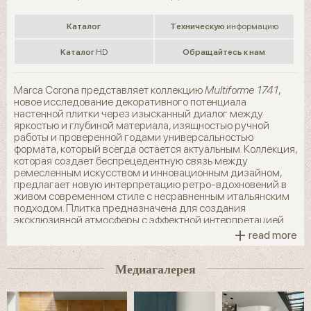
Kаталог
Tехническую
информацию
Kаталог
HD
Обращайтесь к нам
Marca Corona представляет коллекцию
Multiforme 1741
,
новое исследование декоративного потенциала
настенной плитки через изысканный диалог между
яркостью и глубиной материала, изящностью ручной
работы и проверенной годами универсальностью
формата, который всегда остается актуальным. Коллекция,
которая создает беспрецедентную связь между
ремесленным искусством и инновационным дизайном,
предлагает новую интерпретацию ретро-вдохновений в
живом современном стиле с несравненным итальянским
подходом. Плитка предназначена для создания
эксклюзивной атмосферы с эффектной интерпретацией
+
стилей.
read more
Восемь уютных цветов сверкают благодаря
Медиагалерея
суперглянцевому материалу, который придает
поверхности реалистичную текстуру и яркий блеск.
Дизайн стал еще более насыщенным и глубоким за счет
вогнутой структуры с обработанными углами, которая