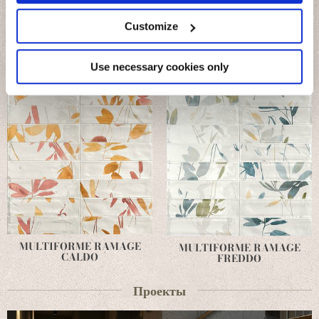
Collect information about your geographical
location which can be accurate to within several
meters
Customize
Identify your device by actively scanning it for
specific characteristics (fingerprinting)
Find out more about how your personal data is processed
Use necessary cookies only
and set your preferences in the
details section
.
We use cookies to personalise content and ads, to
provide social media features and to analyse our traffic.
We also share information about your use of our site with
our social media, advertising and analytics partners who
may combine it with other information that you’ve
provided to them or that they’ve collected from your use
of their services.
MULTIFORME RAMAGE
MULTIFORME RAMAGE
CALDO
FREDDO
Проекты