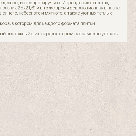
 декоры, интерпретируя их в 7 трендовых оттенках,
ольник 25x21,6) и в то же время революционная в плане
 синего, небесного и мятного, а также уютных теплых
кора, в котором для каждого формата плитки
бый винтажный шик, перед которым невозможно устоять.