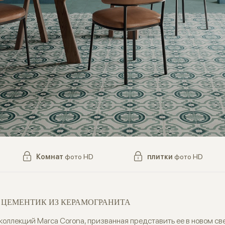
Комнат
фото HD
плитки
фото HD
 ЦЕМЕНТИК ИЗ КЕРАМОГРАНИТА
х коллекций Marca Corona, призванная представить ее в новом с