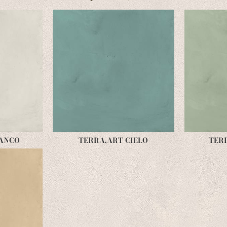
IANCO
TERRA.ART CIELO
TER