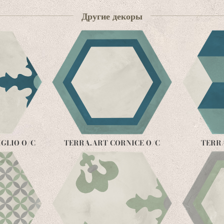
Другие декоры
GLIO O/C
TERRA.ART CORNICE O/C
TERR