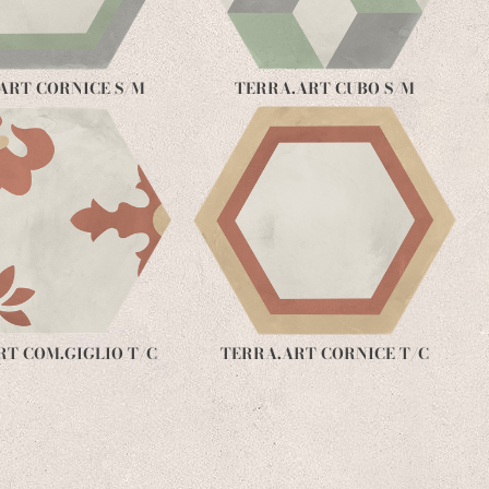
ART CORNICE S/M
TERRA.ART CUBO S/M
RT COM.GIGLIO T/C
TERRA.ART CORNICE T/C