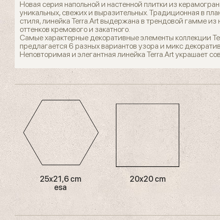
Новая серия напольной и настенной плитки из керамограни
уникальных, свежих и выразительных. Традиционная в пла
стиля, линейка Terra.Art выдержана в трендовой гамме из 
оттенков кремового и закатного.
Самые характерные декоративные элементы коллекции Ter
предлагается 6 разных вариантов узора и микс декоратив
Неповторимая и элегантная линейка Terra.Art украшает 
25x21,6 cm
20x20 cm
esa