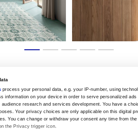
data
s
process your personal data, e.g. your IP-number, using techno
Полезные ссылки
Юридическая зона
s information on your device in order to serve personalized ads
 audience research and services development. You have a choi
Моя Marca Corona
Условия продажи
Обращайтесь к нам
Файлы cookie
poses. Your privacy choices are only applicable on this digital p
Работайте с нами
Конфиденциальность
s. You can change or withdraw your consent any time from the
Galleria Marca Corona
Пересмотрите ваш выбор
on the Privacy trigger icon.
Керамогранит
относительно файлов cookie
GDPR
Отказ от ответственности и авто