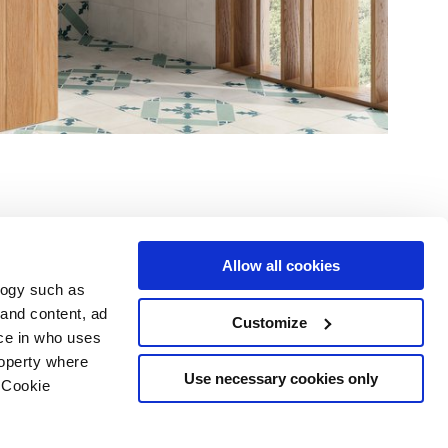
Allow all cookies
logy such as
Услуги
Следуйте за нами в
 and content, ad
Customize
ce in who uses
Зона загрузки
Территория профессионалов
roperty where
Use necessary cookies only
 Cookie
рское