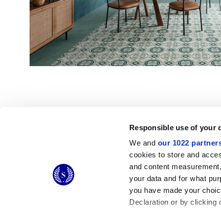
Responsible use of your 
We and
our 1022 partner
© 2026 CERAMICHE MARCA CORONA S.P.A.
cookies to store and acces
Ceramiche Marca Corona
S.p.a. - P.IVA: IT00628160368
and content measurement,
Via Emilia Romagna 7, 41049 Sassuolo (MO) Italy
your data and for what pur
T: +39 0536 867200
you have made your choice
Declaration or by clicking 