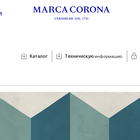
И
Kаталог
Tехническую
информацию