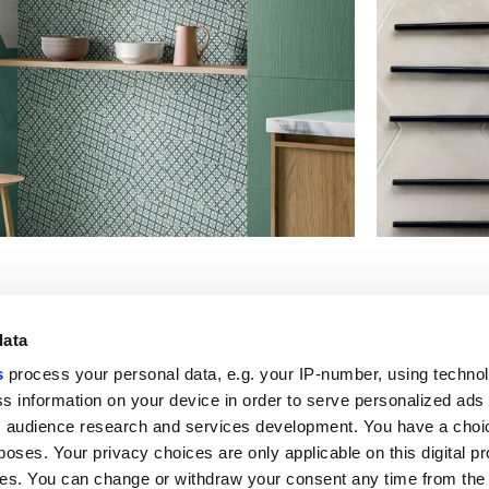
data
s
process your personal data, e.g. your IP-number, using techno
Полезные ссылки
Юридическая зона
s information on your device in order to serve personalized ads
 audience research and services development. You have a choi
Моя Marca Corona
Условия продажи
Обращайтесь к нам
Файлы cookie
poses. Your privacy choices are only applicable on this digital p
Работайте с нами
Конфиденциальность
s. You can change or withdraw your consent any time from the
Galleria Marca Corona
Пересмотрите ваш выбор