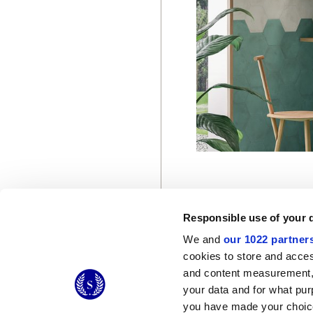
Responsible use of your 
We and
our 1022 partner
© 2026 CERAMICHE MARCA CORONA S.P.A.
cookies to store and acces
Ceramiche Marca Corona
S.p.a. - P.IVA: IT00628160368
and content measurement,
Via Emilia Romagna 7, 41049 Sassuolo (MO) Italy
your data and for what pur
T: +39 0536 867200
you have made your choice