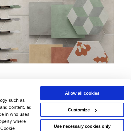
Allow all cookies
logy such as
Услуги
Следуйте за нами в
 and content, ad
Customize
ce in who uses
Зона загрузки
Территория профессионалов
roperty where
Use necessary cookies only
 Cookie