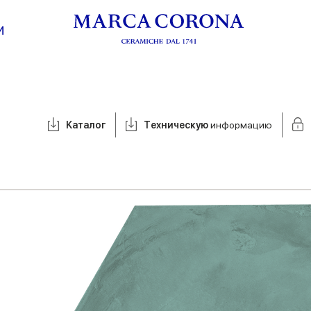
И
Kаталог
Tехническую
информацию