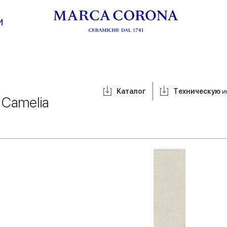
И
Kаталог
Tехническую
и
/
Camelia