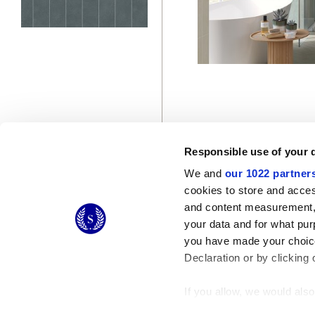
Responsible use of your 
We and
our 1022 partner
© 2026 CERAMICHE MARCA CORONA S.P.A.
cookies to store and acces
Ceramiche Marca Corona
S.p.a. - P.IVA: IT00628160368
and content measurement,
Via Emilia Romagna 7, 41049 Sassuolo (MO) Italy
your data and for what pur
T: +39 0536 867200
you have made your choice
Declaration or by clicking 
If you allow, we would also 
Collect information