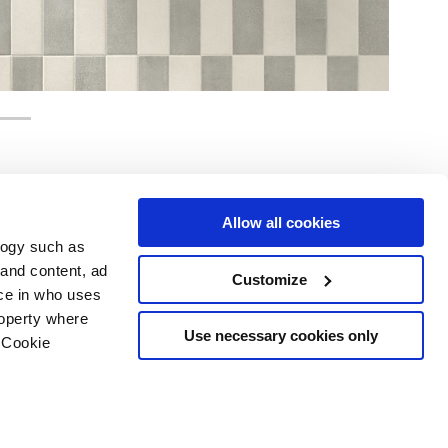
Allow all cookies
logy such as
Услуги
Следуйте за нами в
 and content, ad
Customize
ce in who uses
Зона загрузки
Территория профессионалов
roperty where
Use necessary cookies only
 Cookie
рское
n several meters