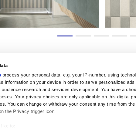
data
s
process your personal data, e.g. your IP-number, using techno
Полезные ссылки
Юридическая зона
s information on your device in order to serve personalized ads
 audience research and services development. You have a choi
Моя Marca Corona
Условия продажи
Обращайтесь к нам
Файлы cookie
poses. Your privacy choices are only applicable on this digital p
Работайте с нами
Конфиденциальность
s. You can change or withdraw your consent any time from the
Galleria Marca Corona
Пересмотрите ваш выбор
on the Privacy trigger icon.
Керамогранит
относительно файлов cookie
GDPR
Отказ от ответственности и авто
like to:
право
 about your geographical location which can be accurate to withi
Этический кодекс