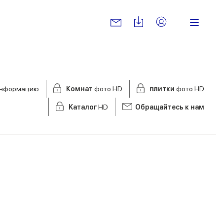
нформацию
Комнат
фото HD
плитки
фото HD
Kаталог
HD
Обращайтесь к нам