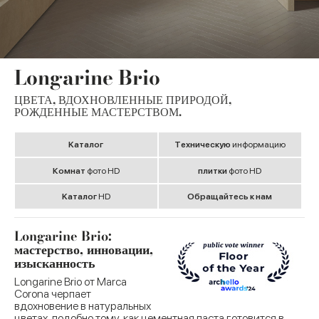
Longarine Brio
ЦВЕТА, ВДОХНОВЛЕННЫЕ ПРИРОДОЙ,
РОЖДЕННЫЕ МАСТЕРСТВОМ.
Kаталог
Tехническую
информацию
Комнат
фото HD
плитки
фото HD
Kаталог
HD
Обращайтесь к нам
Longarine Brio:
мастерство, инновации,
изысканность
Longarine Brio от Marca
Corona черпает
вдохновение в натуральных
цветах, подобно тому, как цементная паста готовится в