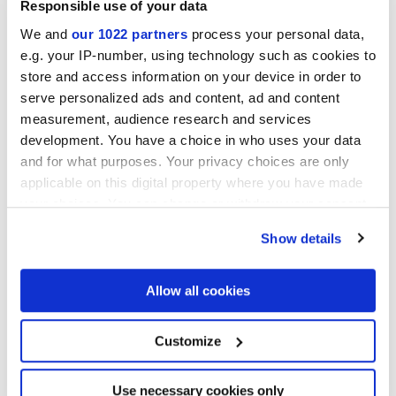
Responsible use of your data
We and
our 1022 partners
process your personal data,
e.g. your IP-number, using technology such as cookies to
LONGARINE BRIO AGAVE
LONGARINE BRIO
store and access information on your device in order to
FIORDALISO
serve personalized ads and content, ad and content
measurement, audience research and services
development. You have a choice in who uses your data
and for what purposes. Your privacy choices are only
applicable on this digital property where you have made
your choices. You can change or withdraw your consent
any time from the Cookie Declaration or by clicking on
Show details
the Privacy trigger icon.
If you allow, we would also like to:
Allow all cookies
LONGARINE BRIO
LONGARINE BRIO MIRTO
PIMENTO
Collect information about your geographical
location which can be accurate to within several
meters
Customize
Identify your device by actively scanning it for
specific characteristics (fingerprinting)
Find out more about how your personal data is processed
Use necessary cookies only