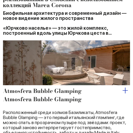
коллекций Marca Corona
Биофильная архитектура и современный дизайн —
новое видение жилого пространства
«Юрчково населье» — это жилой комплекс,
построенный вдоль улицы Юрчкова цеста в…
Atmosfera Bubble Glamping
Atmosfera Bubble Glamping
Расположенный среди холмов Базиликаты, Atmosfera
Bubble Glamping — это первый итальянский глэмпинг, где
можно спать в прозрачном пузыре под звёздами: проект,
который заново интерпретирует гостеприимство,
объединяя устойчивость, заботу и дизайн Made in Italy.