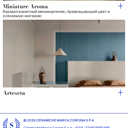
Miniature Aroma
Керамогранитный миникирпичик, превращающий цвет в
осязаемую материю
Arteseta
© 2026 CERAMICHE MARCA CORONA S.P.A.
Ceramiche Marca Corona
S.p.a. - P.IVA: IT00628160368