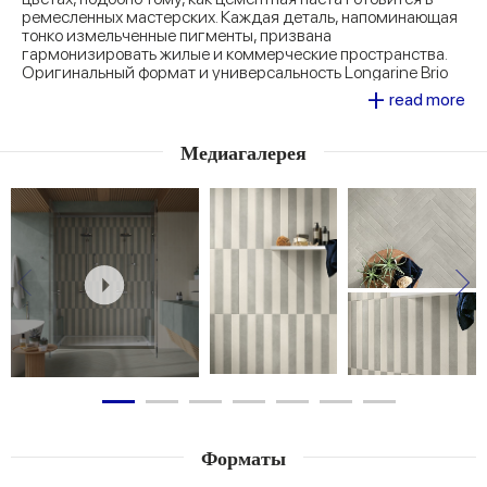
ремесленных мастерских. Каждая деталь, напоминающая
тонко измельченные пигменты, призвана
гармонизировать жилые и коммерческие пространства.
Оригинальный формат и универсальность Longarine Brio
+
превращают каждое помещение в пространство
read more
индивидуального самовыражения, предлагая широкий
выбор рисунков укладки, как напольных, так и настенных, и
адаптируемость даже к большим криволинейным
Медиагалерея
объемам.
Форматы