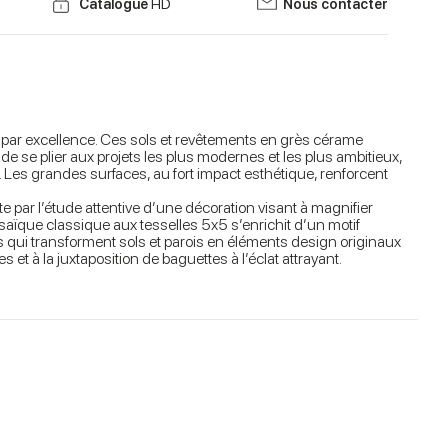
Catalogue
HD
Nous contacter
ue par excellence. Ces sols et revêtements en grès cérame
de se plier aux projets les plus modernes et les plus ambitieux,
. Les grandes surfaces, au fort impact esthétique, renforcent
te par l’étude attentive d’une décoration visant à magnifier
osaïque classique aux tesselles 5x5 s’enrichit d’un motif
 qui transforment sols et parois en éléments design originaux
t à la juxtaposition de baguettes à l’éclat attrayant.