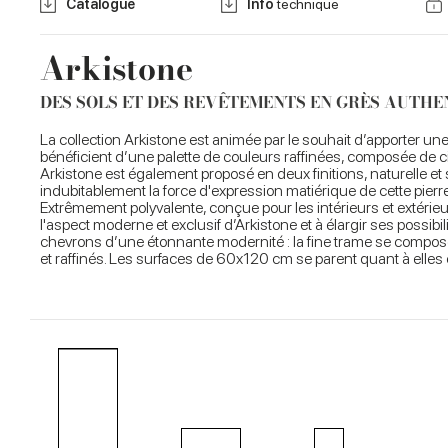
Catalogue
Info
technique
Arkistone
DES SOLS ET DES REVÊTEMENTS EN GRÈS AUTHE
La collection Arkistone est animée par le souhait d’apporter un
bénéficient d’une palette de couleurs raffinées, composée de cin
Arkistone est également proposé en deux finitions, naturelle et
indubitablement la force d'expression matiérique de cette pierr
Extrêmement polyvalente, conçue pour les intérieurs et extérieur
l'aspect moderne et exclusif d’Arkistone et à élargir ses possib
chevrons d’une étonnante modernité : la fine trame se compose
et raffinés. Les surfaces de 60x120 cm se parent quant à elles d