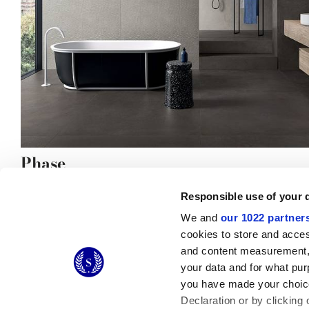
Phase
des sols effet ciment et des revêtements industrial-chic
Responsible use of your 
We and
our 1022 partner
cookies to store and acces
and content measurement,
© 2026 CERAMICHE MARCA CORONA S.P.A.
your data and for what pur
Ceramiche Marca Corona
S.p.a. - P.IVA: IT00628160368
you have made your choice
Via Emilia Romagna 7, 41049 Sassuolo (MO) Italy
T: +39 0536 867200
Declaration or by clicking 