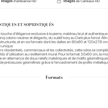
Images
d’ambiance HD
Images
de Carreaux HD
NTIQUES ET SOPHISTIQUÉS
e touche d’élégance exclusive à la pierre, matériau brut et authentiq
q coloris neutres et élégants, du subtil Ivory au Dark plus foncé. Afin 
 structurée, et en six formats dont les dalles en 80x80 et 120x278 cm
e unique.
s résidentiels, commerciaux et les collectivités, cette série se complè
ilités d’utilisation au revêtement mural. Pour le format 30x60 cm, la m
 en alternance de doux reliefs matiériques et de motifs géométriques
e précieuses géométries grâce à l’encastrement de profils métalliques e
Formats