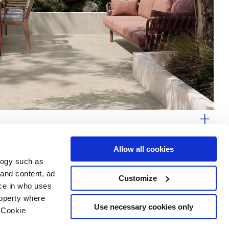
itecture contemporaine
Allow all cookies
logy such as
 and content, ad
Customize
ce in who uses
e
Services
Suivez-nous sur
roperty where
Espace téléchargement
Use necessary cookies only
 Cookie
Espace professionnel