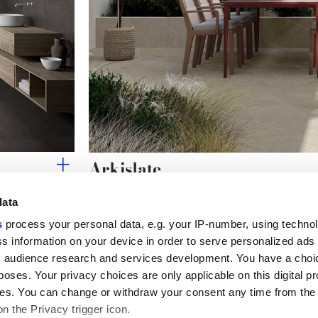
Arkislate
La profondeur de l’ardoise réinterprétée pour l’arch
data
s
process your personal data, e.g. your IP-number, using techno
s information on your device in order to serve personalized ads
 audience research and services development. You have a choi
Liens utiles
Espace juridiqu
poses. Your privacy choices are only applicable on this digital p
My Marca Corona
Conditions de vente
s. You can change or withdraw your consent any time from the
Nous contacter
Cookies
on the Privacy trigger icon.
Travailler avec nous
Confidentialité