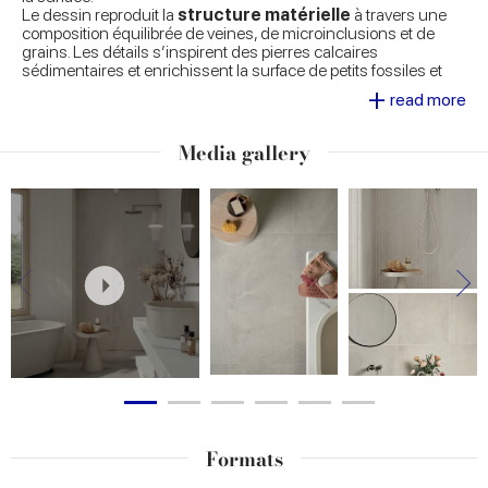
Le dessin reproduit la
structure matérielle
à travers une
composition équilibrée de veines, de microinclusions et de
grains. Les détails s’inspirent des pierres calcaires
sédimentaires et enrichissent la surface de petits fossiles et
éléments minéraux qui amplifient le réalisme de la matière.
+
read more
La
palette chromatique
s’articule autour de teintes
neutres et chaudes, étudiées pour créer des surfaces
Media gallery
équilibrées qui s’assortissent facilement. Cette approche rend
la collection polyvalente afin de l’associer avec d’autres effets
matériels de la gamme Marca Corona.
Les surfaces
Naturelle, Grip et Structurée
permettent
des applications aussi bien en intérieur qu’en extérieur,
garantissant ainsi la continuité visuelle entre les espaces et
des performances techniques élevées.
La collection est complétée par des
tesselles mosaïques
30x30 obtenues de la découpe
et par la
décoration
tridimensionnelle Vibra
, qui amplifient les possibilités de
décoration et de composition.
Formats