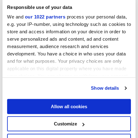
Responsible use of your data
We and
our 1022 partners
process your personal data,
ARKISLATE NUVOLA
ARKISLATE OSSO VIBRA
VIBRA NATURALE 3D
NATURALE 3D
e.g. your IP-number, using technology such as cookies to
store and access information on your device in order to
serve personalized ads and content, ad and content
measurement, audience research and services
development. You have a choice in who uses your data
and for what purposes. Your privacy choices are only
ARKISLATE IUTA VIBRA
ARKISLATE LUNA VIBRA
applicable on this digital property where you have made
NATURALE 3D
NATURALE 3D
your choices. You can change or withdraw your consent
any time from the Cookie Declaration or by clicking on
Show details
the Privacy trigger icon.
If you allow, we would also like to:
Allow all cookies
ARKISLATE COSMO VIBRA
Collect information about your geographical
NATURALE 3D
location which can be accurate to within several
meters
Customize
Identify your device by actively scanning it for
Mosaïques
specific characteristics (fingerprinting)