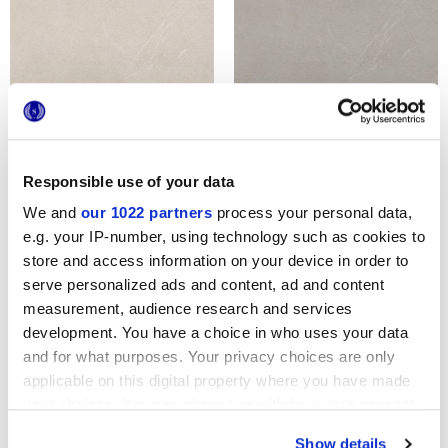
ARKISTONE IVORY
ARKISTONE LIGHT
Responsible use of your data
We and
our 1022 partners
process your personal data,
e.g. your IP-number, using technology such as cookies to
store and access information on your device in order to
serve personalized ads and content, ad and content
measurement, audience research and services
development. You have a choice in who uses your data
and for what purposes. Your privacy choices are only
applicable on this digital property where you have made
ARKISTONE GREIGE
ARKISTONE SILVER
your choices. You can change or withdraw your consent
any time from the Cookie Declaration or by clicking on
Show details