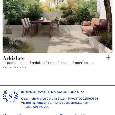
Arkislate
La profondeur de l’ardoise réinterprétée pour l’architecture
contemporaine
© 2026 CERAMICHE MARCA CORONA S.P.A.
Ceramiche Marca Corona
S.p.a. - P.IVA: IT00628160368
Via Emilia Romagna 7, 41049 Sassuolo (MO) Italy
T: +39 0536 867200