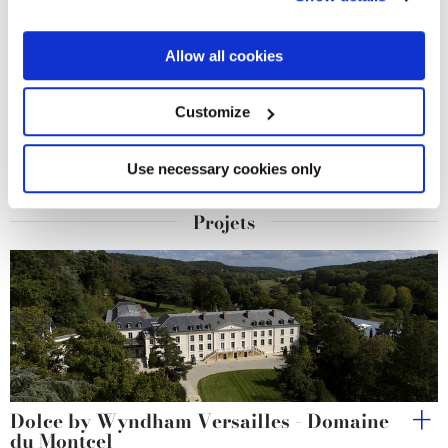
the Privacy trigger icon.
If you allow, we would also like to:
Allow all cookies
Collect information about your geographical
location which can be accurate to within several
meters
Customize
Identify your device by actively scanning it for
specific characteristics (fingerprinting)
Find out more about how your personal data is processed
Use necessary cookies only
ARKISTONE DARK
and set your preferences in the
details section
.
Projets
We use cookies to personalise content and ads, to
provide social media features and to analyse our traffic.
We also share information about your use of our site with
our social media, advertising and analytics partners who
may combine it with other information that you’ve
provided to them or that they’ve collected from your use
of their services.
Dolce by Wyndham Versailles - Domaine
du Montcel