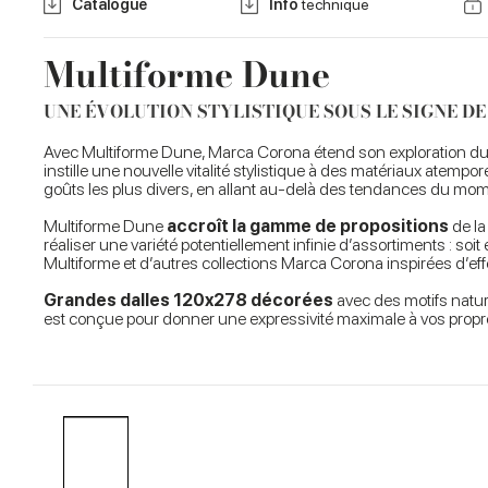
Catalogue
Info
technique
Multiforme Dune
UNE ÉVOLUTION STYLISTIQUE SOUS LE SIGNE DE
Avec Multiforme Dune, Marca Corona étend son exploration d
instille une nouvelle vitalité stylistique à des matériaux atempo
goûts les plus divers, en allant au-delà des tendances du mom
Multiforme Dune
accroît la gamme de propositions
de la
réaliser une variété potentiellement infinie d’assortiments : so
Multiforme et d’autres collections Marca Corona inspirées d’effe
Grandes dalles 120x278 décorées
avec des motifs natur
est conçue pour donner une expressivité maximale à vos propre