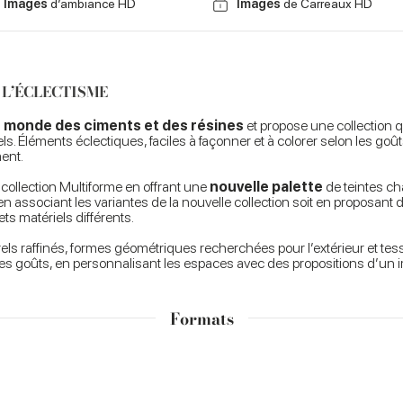
Images
d’ambiance HD
Images
de Carreaux HD
 L’ÉCLECTISME
u
monde des ciments et des résines
et propose une collection q
rels. Éléments éclectiques, faciles à façonner et à colorer selon les goû
ent.
 collection Multiforme en offrant une
nouvelle palette
de teintes c
it en associant les variantes de la nouvelle collection soit en propos
ts matériels différents.
els raffinés, formes géométriques recherchées pour l’extérieur et te
s goûts, en personnalisant les espaces avec des propositions d’un im
Formats