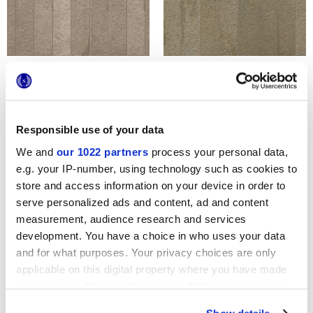
MINIATURE FORNACE
MINIATURE FORNACE
BRUNO BISTRO
VERDE MUSCHIO
Responsible use of your data
DÉCORATIONS ET MOSAÏQUES
We and
our 1022 partners
process your personal data,
e.g. your IP-number, using technology such as cookies to
Autres décorations
store and access information on your device in order to
serve personalized ads and content, ad and content
measurement, audience research and services
development. You have a choice in who uses your data
and for what purposes. Your privacy choices are only
applicable on this digital property where you have made
your choices. You can change or withdraw your consent
any time from the Cookie Declaration or by clicking on