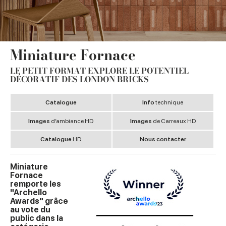
Miniature Fornace
LE PETIT FORMAT EXPLORE LE POTENTIEL
DÉCORATIF DES LONDON BRICKS
Catalogue
Info
technique
Images
d’ambiance HD
Images
de Carreaux HD
Catalogue
HD
Nous contacter
Miniature
Fornace
remporte les
"Archello
Awards" grâce
au vote du
public dans la