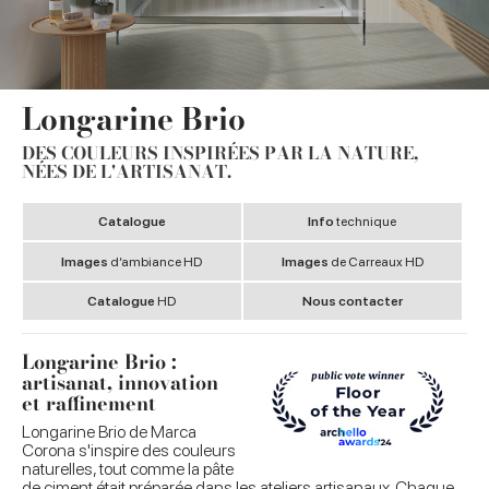
Longarine Brio
DES COULEURS INSPIRÉES PAR LA NATURE,
NÉES DE L'ARTISANAT.
Catalogue
Info
technique
Images
d’ambiance HD
Images
de Carreaux HD
Catalogue
HD
Nous contacter
Longarine Brio :
artisanat, innovation
et raffinement
Longarine Brio de Marca
Corona s'inspire des couleurs
naturelles, tout comme la pâte
de ciment était préparée dans les ateliers artisanaux. Chaque