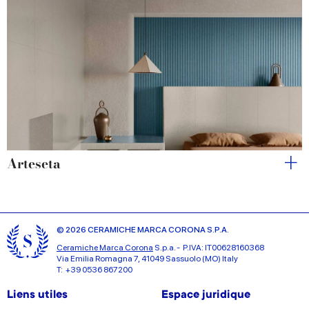
Arteseta
© 2026 CERAMICHE MARCA CORONA S.P.A.
Ceramiche Marca Corona
S.p.a. - P.IVA: IT00628160368
Via Emilia Romagna 7, 41049 Sassuolo (MO) Italy
T: +39 0536 867200
Liens utiles
Espace juridique