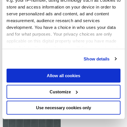
e.g. your IP-number, using technology such as cookies to
store and access information on your device in order to
serve personalized ads and content, ad and content
measurement, audience research and services
LONGARINE BRIO AGAVE
LONGARINE BRIO
FIORDALISO
development. You have a choice in who uses your data
and for what purposes. Your privacy choices are only
applicable on this digital property where you have made
your choices. You can change or withdraw your consent
any time from the Cookie Declaration or by clicking on
Show details
the Privacy trigger icon.
If you allow, we would also like to:
Allow all cookies
Collect information about your geographical
location which can be accurate to within several
meters
Customize
LONGARINE BRIO
LONGARINE BRIO MIRTO
Identify your device by actively scanning it for
PIMENTO
specific characteristics (fingerprinting)
Find out more about how your personal data is processed
Use necessary cookies only
and set your preferences in the
details section
.
We use cookies to personalise content and ads, to