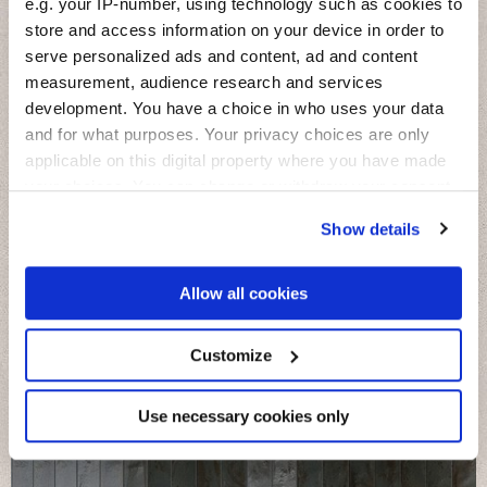
e.g. your IP-number, using technology such as cookies to
store and access information on your device in order to
serve personalized ads and content, ad and content
measurement, audience research and services
development. You have a choice in who uses your data
and for what purposes. Your privacy choices are only
applicable on this digital property where you have made
your choices. You can change or withdraw your consent
any time from the Cookie Declaration or by clicking on
Show details
the Privacy trigger icon.
If you allow, we would also like to:
Allow all cookies
Collect information about your geographical
location which can be accurate to within several
meters
Customize
Identify your device by actively scanning it for
Miniature Fregio
specific characteristics (fingerprinting)
La beauté et le charme des faïences méditerranéennes
Find out more about how your personal data is processed
Use necessary cookies only
and set your preferences in the
details section
.