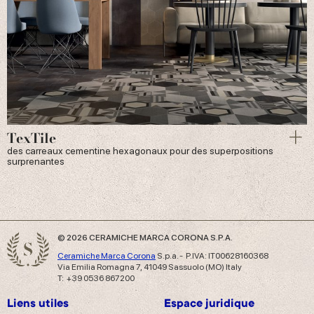
TexTile
des carreaux cementine hexagonaux pour des superpositions
surprenantes
© 2026 CERAMICHE MARCA CORONA S.P.A.
Ceramiche Marca Corona
S.p.a. - P.IVA: IT00628160368
Via Emilia Romagna 7, 41049 Sassuolo (MO) Italy
T: +39 0536 867200
Liens utiles
Espace juridique