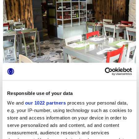
Responsible use of your data
We and
our 1022 partners
process your personal data,
e.g. your IP-number, using technology such as cookies to
En este restaurante italiano en el corazón de Niza, se
store and access information on your device in order to
respira un ambiente cálido e informal gracias a la selección
serve personalized ads and content, ad and content
de coloridos muebles y pavimentos de intensas gráficas.
En la sala principal, los clientes son acogidos por las
measurement, audience research and services
baldosas hidráulicas hexagonales de Terra, propuestas