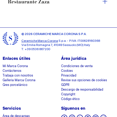
Restaurante Zaza
© 2026 CERAMICHE MARCA CORONA S.P.A.
Ceramiche Marca Corona
S.p.a. - P.IVA: IT00628160368
Via Emilia Romagna 7, 41049 Sassuolo (MO) Italy
T: +39 0536 867200
Enlaces útiles
Área jurídica
Mi Marca Corona
Condiciones de venta
Contáctenos
Cookies
Trabaja con nosotros
Privacidad
Galleria Marca Corona
Revise sus opciones de cookies
Gres porcelánico
GDPR
Descargo de responsabilidad
Copyright
Código ético
Servicios
Síguenos en
Área de descargas