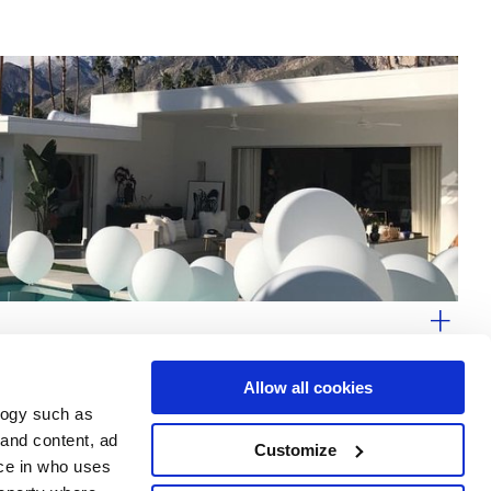
Allow all cookies
logy such as
 and content, ad
Customize
Servicios
Síguenos en
ce in who uses