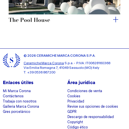
The Pool House
© 2026 CERAMICHE MARCA CORONA S.P.A.
Ceramiche Marca Corona
S.p.a. - P.IVA: IT00628160368
Via Emilia Romagna 7, 41049 Sassuolo (MO) Italy
T: +39 0536 867200
Enlaces útiles
Área jurídica
Mi Marca Corona
Condiciones de venta
Contáctenos
Cookies
Trabaja con nosotros
Privacidad
Galleria Marca Corona
Revise sus opciones de cookies
Gres porcelánico
GDPR
Descargo de responsabilidad
Copyright
Código ético