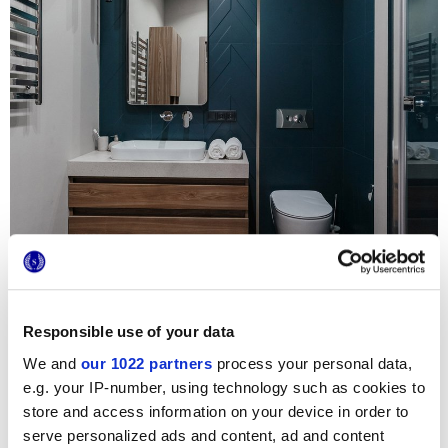
Responsible use of your data
We and
our 1022 partners
process your personal data,
Para este proyecto residencial de lujo, se han elegido dos
e.g. your IP-number, using technology such as cookies to
colecciones Marca Corona con un carácter resuelto y
store and access information on your device in order to
moderno, los revestimientos 4D y los pavimentos imitación
piedra StoneOne. En el baño principal y en el baño de los
serve personalized ads and content, ad and content