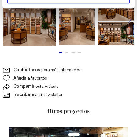
and set your preferences in the
details section
.
We use cookies to personalise content and ads, to
provide social media features and to analyse our traffic.
We also share information about your use of our site with
our social media, advertising and analytics partners who
may combine it with other information that you’ve
provided to them or that they’ve collected from your use
of their services.
Contáctanos
para más información
Añadir
a favoritos
Compartir
este Artículo
Inscríbete
a la newsletter
Otros proyectos