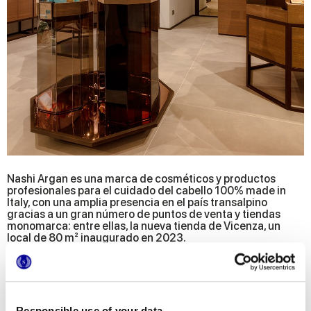
Nashi Argan es una marca de cosméticos y productos
profesionales para el cuidado del cabello 100% made in
Italy, con una amplia presencia en el país transalpino
gracias a un gran número de puntos de venta y tiendas
monomarca: entre ellas, la nueva tienda de Vicenza, un
local de 80 m² inaugurado en 2023.
El objetivo del arquitecto responsable del proyecto era
crear un espacio elegante que ofreciera al mismo tiempo la
máxima visibilidad de los productos en venta, algo que se
ha cumplido con creces, ya que, tras cruzar el umbral de la
tienda, la sensación de bienestar y relax es casi inmediata
gracias a los complementos de decoración en madera
Responsible use of your data