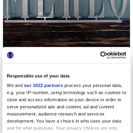
Para otorgar un toque de diseño a este nuevo Cocktail Bar
de personalidad excéntrica, se eligió la colección
Ossidi
,
pequeños formatos en gres con un gran impacto
decorativo.
Responsible use of your data
El original formato de rombos, realzado por los tonos
We and
our 1022 partners
process your personal data,
saturados y los esmaltes brillantes, es el protagonista en
e.g. your IP-number, using technology such as cookies to
las paredes tanto del salón principal como de los aseos. En
el mostrador del bar, se alternan los dos tonos azul celeste
store and access information on your device in order to
y burdeos, para crear un agradable juego de geometrías y
serve personalized ads and content, ad and content
color. En los aseos, en cambio, se utilizó únicamente el tono
burdeos para cubrir la pared del lavabo y crear una
measurement, audience research and services
atmósfera más íntima y elegante.
development. You have a choice in who uses your data
Un ambiente joven y a la última, donde experimentar
and for what purposes. Your privacy choices are only
nuevos cócteles y sorprenderse con cada detalle.