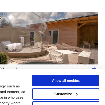
 Glamping
Allow all cookies
logy such as
 and content, ad
Customize
ce in who uses
Servicios
Síguenos en
roperty where