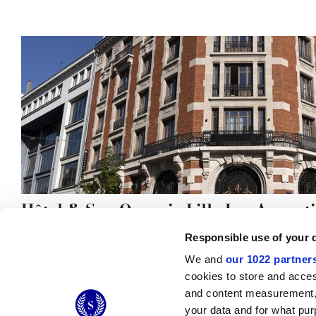
Hôtel & Spa Oceania Lille Les August
Responsible use of your 
We and
our 1022 partner
cookies to store and acces
and content measurement,
© 2026 CERAMICHE MARCA CORONA S.P.A.
your data and for what pur