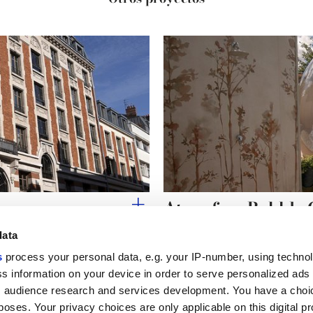
ins
Atmosfera Bubble
data
s
process your personal data, e.g. your IP-number, using techno
s information on your device in order to serve personalized ads
 audience research and services development. You have a choi
Enlaces útiles
Área jurídica
poses. Your privacy choices are only applicable on this digital p