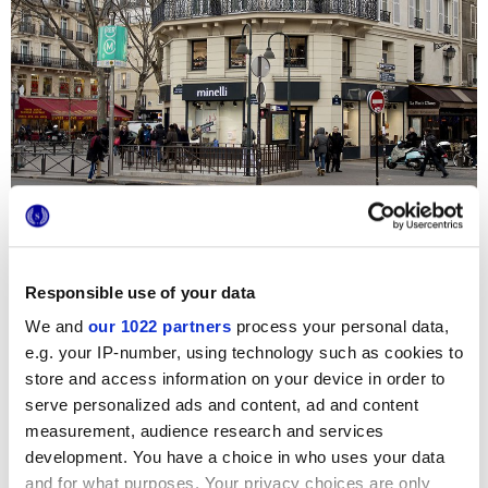
Responsible use of your data
We and
our 1022 partners
process your personal data,
e.g. your IP-number, using technology such as cookies to
Un hotel excéntrico en pleno centro de París, una joya de
store and access information on your device in order to
elegancia en la que el color es un detalle distintivo de cada
suite gracias a tapicerías ultraglamurosas. La serie
Deluxe
serve personalized ads and content, ad and content
aporta su estilo en los baños privados: las superficies
measurement, audience research and services
efecto mármol se encuentran como baldosas, en formato
development. You have a choice in who uses your data
30x60 y en las elegantes teselas cuadradas, y como
azulejos en el exclusivo mosaico en forma de rombo.
and for what purposes. Your privacy choices are only