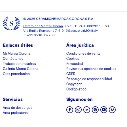
© 2026 CERAMICHE MARCA CORONA S.P.A.
Ceramiche Marca Corona
S.p.a. - P.IVA: IT00628160368
Via Emilia Romagna 7, 41049 Sassuolo (MO) Italy
T: +39 0536 867200
Enlaces útiles
Área jurídica
Mi Marca Corona
Condiciones de venta
Contáctenos
Cookies
Trabaja con nosotros
Privacidad
Galleria Marca Corona
Revise sus opciones de cookies
Gres porcelánico
GDPR
Descargo de responsabilidad
Copyright
Código ético
Servicios
Síguenos en
Área de descargas
Área profesional