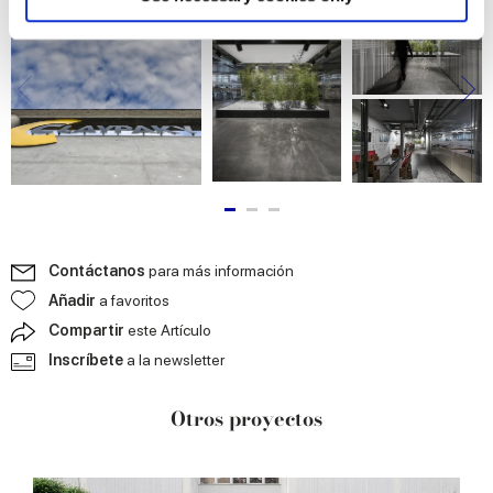
and set your preferences in the
details section
.
We use cookies to personalise content and ads, to
provide social media features and to analyse our traffic.
We also share information about your use of our site with
our social media, advertising and analytics partners who
may combine it with other information that you’ve
provided to them or that they’ve collected from your use
of their services.
Contáctanos
para más información
Añadir
a favoritos
Compartir
este Artículo
Inscríbete
a la newsletter
Otros proyectos