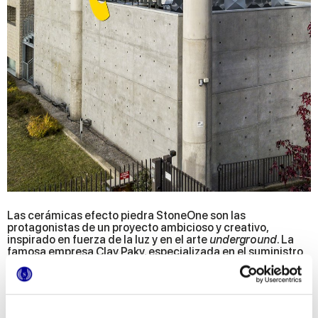
Las cerámicas efecto piedra StoneOne son las
protagonistas de un proyecto ambicioso y creativo,
inspirado en fuerza de la luz y en el arte
underground
. La
famosa empresa Clay Paky, especializada en el suministro
de sistemas de iluminación para los mayores eventos
internacionales, quería instaurar un
creative hub
en el que
concentrar todas las actividades de investigación y
desarrollo de producto. Para ello, el estudio Riboli ha
reinventado totalmente la zona garaje de la sede de