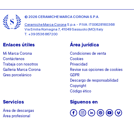
© 2026 CERAMICHE MARCA CORONA S.P.A.
Ceramiche Marca Corona
S.p.a. - P.IVA: IT00628160368
Via Emilia Romagna 7, 41049 Sassuolo (MO) Italy
T: +39 0536 867200
Enlaces útiles
Área jurídica
Mi Marca Corona
Condiciones de venta
Contáctenos
Cookies
Trabaja con nosotros
Privacidad
Galleria Marca Corona
Revise sus opciones de cookies
Gres porcelánico
GDPR
Descargo de responsabilidad
Copyright
Código ético
Servicios
Síguenos en
Área de descargas
Área profesional