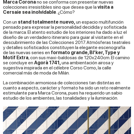
Marca Corona
no se conforma con presentar nuevas
colecciones irresistibles sino que desea que la
visita a
Cersaie sea inolvidable
. ¿Cómo?
Con un
stand totalmente nuevo,
un espacio multifunción
pensado para expresar la personalidad decidida y sofisticada
de la marca. El atento estudio de los interiores ha dado a luz el
diseño de un verdadero itinerario para guiar al visitante en el
descubrimiento de las Colecciones 2017. Atmósferas teatrales
y detalles sofisticados constituyen la elegante escenografía
de las nuevas series en
formato grande, Bl’ker, Type y
Motif Extra
, con sus maxi-baldosas de 120x240cm. El camino
se concluye en
Agorà 1741,
una ambientación airosa y
sugestiva inspirada en el célebre Corso Como, la calle
comercial más de moda de Milán.
La combinación armoniosa de colecciones tan distintas en
cuanto a aspecto, carácter y formato ha sido un reto realmente
estimulante para Marca Corona, pues ha requerido un sabio
estudio de los ambientes, las tonalidades y la iluminación.