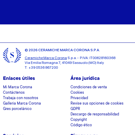
© 2026 CERAMICHE MARCA CORONA S.P.A.
Ceramiche Marca Corona
S.p.a. - P.IVA: IT00628160368
Via Emilia Romagna 7, 41049 Sassuolo (MO) Italy
T: +39 0536 867200
Enlaces útiles
Área jurídica
Mi Marca Corona
Condiciones de venta
Contáctenos
Cookies
Trabaja con nosotros
Privacidad
Galleria Marca Corona
Revise sus opciones de cookies
Gres porcelánico
GDPR
Descargo de responsabilidad
Copyright
Código ético