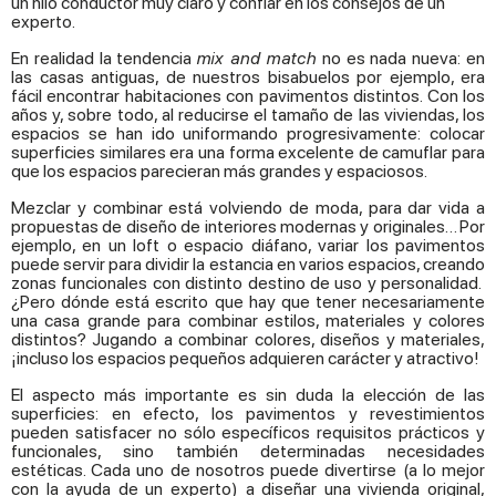
un hilo conductor muy claro y confiar en los consejos de un
experto.
En realidad la tendencia
mix and match
no es nada nueva: en
las casas antiguas, de nuestros bisabuelos por ejemplo, era
fácil encontrar habitaciones con pavimentos distintos. Con los
años y, sobre todo, al reducirse el tamaño de las viviendas, los
espacios se han ido uniformando progresivamente: colocar
superficies similares era una forma excelente de camuflar para
que los espacios parecieran más grandes y espaciosos.
Mezclar y combinar está volviendo de moda, para dar vida a
propuestas de diseño de interiores modernas y originales… Por
ejemplo, en un loft o espacio diáfano, variar los pavimentos
puede servir para dividir la estancia en varios espacios, creando
zonas funcionales con distinto destino de uso y personalidad.
¿Pero dónde está escrito que hay que tener necesariamente
una casa grande para combinar estilos, materiales y colores
distintos? Jugando a combinar colores, diseños y materiales,
¡incluso los espacios pequeños adquieren carácter y atractivo!
El aspecto más importante es sin duda la elección de las
superficies: en efecto, los pavimentos y revestimientos
pueden satisfacer no sólo específicos requisitos prácticos y
funcionales, sino también determinadas necesidades
estéticas. Cada uno de nosotros puede divertirse (a lo mejor
con la ayuda de un experto) a diseñar una vivienda original,