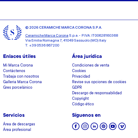
© 2026 CERAMICHE MARCA CORONA S.P.A.
Ceramiche Marca Corona
S.p.a. - P.IVA: IT00628160368
Via Emilia Romagna 7, 41049 Sassuolo (MO) Italy
T: +39 0536 867200
Enlaces útiles
Área jurídica
Mi Marca Corona
Condiciones de venta
Contáctenos
Cookies
Trabaja con nosotros
Privacidad
Galleria Marca Corona
Revise sus opciones de cookies
Gres porcelánico
GDPR
Descargo de responsabilidad
Copyright
Código ético
Servicios
Síguenos en
Área de descargas
Área profesional