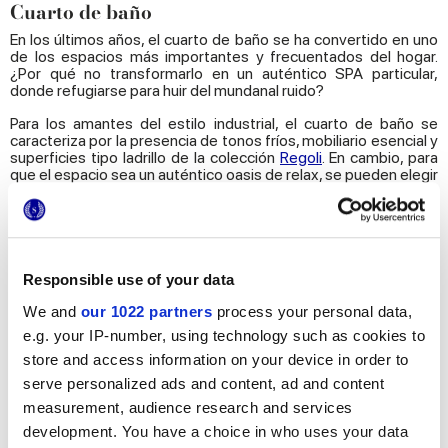
Cuarto de baño
En los últimos años, el cuarto de baño se ha convertido en uno
de los espacios más importantes y frecuentados del hogar.
¿Por qué no transformarlo en un auténtico SPA particular,
donde refugiarse para huir del mundanal ruido?
Para los amantes del estilo industrial, el cuarto de baño se
caracteriza por la presencia de tonos fríos, mobiliario esencial y
superficies tipo ladrillo de la colección
Regoli
. En cambio, para
que el espacio sea un auténtico oasis de relax, se pueden elegir
los tonos neutros y las piezas decoradas de inspiración oriental
de los revestimientos de pasta blanca
Soul Bay
, fácilmente
combinables con materiales auténticos, como la piedra. Si se
prefiere un cuarto de baño con una atmósfera más familiar y
acogedora, nada mejor que los azulejos hidráulicos
Storie
d’Italia
, para pavimento y revestimiento, o combinados con
Responsible use of your data
enlucidos pintados de colores, resinas o parqués naturales.
We and
our 1022 partners
process your personal data,
e.g. your IP-number, using technology such as cookies to
store and access information on your device in order to
serve personalized ads and content, ad and content
measurement, audience research and services
development. You have a choice in who uses your data