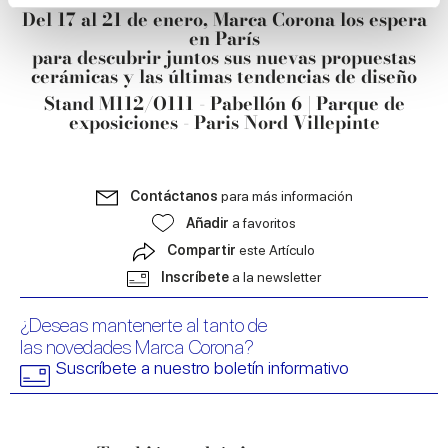
Del 17 al 21 de enero, Marca Corona los espera
en París
We use cookies to personalise content and ads, to
para descubrir juntos sus nuevas propuestas
provide social media features and to analyse our traffic.
cerámicas y las últimas tendencias de diseño
We also share information about your use of our site with
Stand M112/O111 - Pabellón 6 | Parque de
our social media, advertising and analytics partners who
exposiciones - Paris Nord Villepinte
may combine it with other information that you’ve
provided to them or that they’ve collected from your use
of their services.
Contáctanos
para más información
Añadir
a favoritos
Compartir
este Artículo
Inscríbete
a la newsletter
¿Deseas mantenerte al tanto de
las novedades Marca Corona?
Suscríbete a nuestro boletín informativo