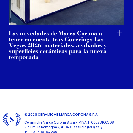
Las novedades de Marca Corona a
tener en cuenta tras Coverings Las
Vegas 2026: materiales, acabados y
superficies cerámicas para la nueva
temporada
© 2026 CERAMICHE MARCA CORONA S.P.A.
Ceramiche Marca Corona
S.p.a. - P.IVA: IT00628160368
Via Emilia Romagna 7, 41049 Sassuolo (MO) Italy
T: +39 0536 867200