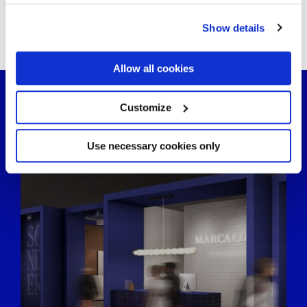
your choices. You can change or withdraw your consent
any time from the Cookie Declaration or by clicking on
Show details
También podría interesarte...
the Privacy trigger icon.
If you allow, we would also like to:
Allow all cookies
Collect information about your geographical
location which can be accurate to within several
meters
Customize
Identify your device by actively scanning it for
specific characteristics (fingerprinting)
Find out more about how your personal data is processed
Use necessary cookies only
and set your preferences in the
details section
.
We use cookies to personalise content and ads, to
provide social media features and to analyse our traffic.
We also share information about your use of our site with
our social media, advertising and analytics partners who
may combine it with other information that you’ve
provided to them or that they’ve collected from your use
of their services.