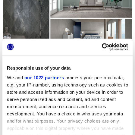
Responsible use of your data
Contáctanos
para más información
We and
our 1022 partners
process your personal data,
Añadir
a favoritos
e.g. your IP-number, using technology such as cookies to
Compartir
este Artículo
store and access information on your device in order to
Inscríbete
a la newsletter
serve personalized ads and content, ad and content
measurement, audience research and services
¿Deseas mantenerte al tanto de
development. You have a choice in who uses your data
las novedades Marca Corona?
and for what purposes. Your privacy choices are only
Suscríbete a nuestro boletín informativo
applicable on this digital property where you have made