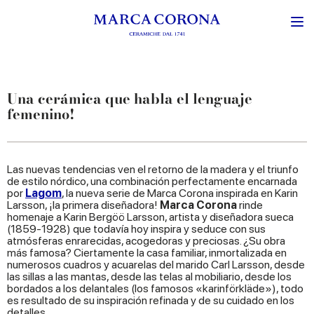
Una cerámica que habla el lenguaje
femenino!
Las nuevas tendencias ven el retorno de la madera y el triunfo
de estilo nórdico, una combinación perfectamente encarnada
por
Lagom
, la nueva serie de Marca Corona inspirada en Karin
Larsson, ¡la primera diseñadora!
Marca Corona
rinde
homenaje a Karin Bergöö Larsson, artista y diseñadora sueca
(1859-1928) que todavía hoy inspira y seduce con sus
atmósferas enrarecidas, acogedoras y preciosas. ¿Su obra
más famosa? Ciertamente la casa familiar, inmortalizada en
numerosos cuadros y acuarelas del marido Carl Larsson, desde
las sillas a las mantas, desde las telas al mobiliario, desde los
bordados a los delantales (los famosos «karinförkläde»), todo
es resultado de su inspiración refinada y de su cuidado en los
detalles.