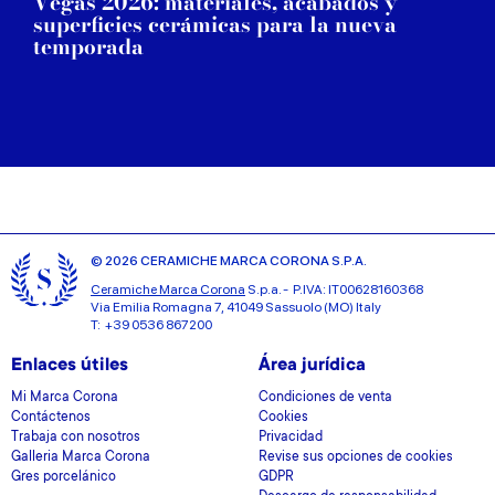
Vegas 2026: materiales, acabados y
superficies cerámicas para la nueva
temporada
© 2026 CERAMICHE MARCA CORONA S.P.A.
Ceramiche Marca Corona
S.p.a. - P.IVA: IT00628160368
Via Emilia Romagna 7, 41049 Sassuolo (MO) Italy
T: +39 0536 867200
Enlaces útiles
Área jurídica
Mi Marca Corona
Condiciones de venta
Contáctenos
Cookies
Trabaja con nosotros
Privacidad
Galleria Marca Corona
Revise sus opciones de cookies
Gres porcelánico
GDPR