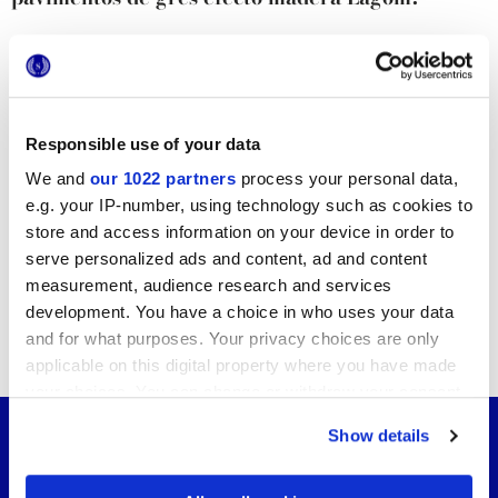
Contáctanos
para más información
Añadir
a favoritos
Compartir
este Artículo
Inscríbete
a la newsletter
Responsible use of your data
We and
our 1022 partners
process your personal data,
¿Deseas mantenerte al tanto de
e.g. your IP-number, using technology such as cookies to
las novedades Marca Corona?
store and access information on your device in order to
Suscríbete a nuestro boletín informativo
serve personalized ads and content, ad and content
measurement, audience research and services
development. You have a choice in who uses your data
También podría interesarte...
and for what purposes. Your privacy choices are only
applicable on this digital property where you have made
your choices. You can change or withdraw your consent
any time from the Cookie Declaration or by clicking on
Show details
the Privacy trigger icon.