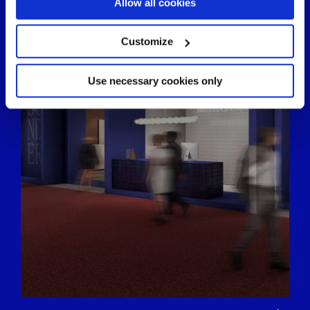
If you allow, we would also like to:
Allow all cookies
Collect information about your geographical
location which can be accurate to within several
meters
Customize
Identify your device by actively scanning it for
specific characteristics (fingerprinting)
Find out more about how your personal data is processed
Use necessary cookies only
and set your preferences in the
details section
.
We use cookies to personalise content and ads, to
provide social media features and to analyse our traffic.
We also share information about your use of our site with
our social media, advertising and analytics partners who
may combine it with other information that you’ve
provided to them or that they’ve collected from your use
of their services.