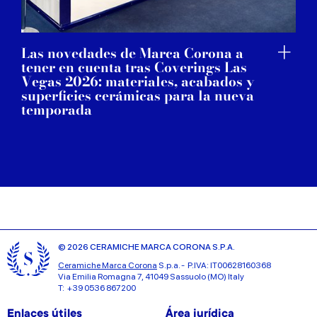
Las novedades de Marca Corona a
tener en cuenta tras Coverings Las
Vegas 2026: materiales, acabados y
superficies cerámicas para la nueva
temporada
© 2026 CERAMICHE MARCA CORONA S.P.A.
Ceramiche Marca Corona
S.p.a. - P.IVA: IT00628160368
Via Emilia Romagna 7, 41049 Sassuolo (MO) Italy
T: +39 0536 867200
Enlaces útiles
Área jurídica