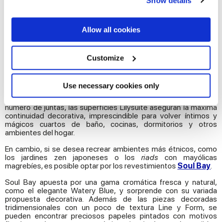
Show details
the Privacy trigger icon.
If you allow, we would also like to:
Allow all cookies
Los revestimientos
Lilysuite
responden a la necesidad de
Collect information about your geographical
volver a conectar con la naturaleza a través de patrones y
location which can be accurate to within several
matices que se inspiran en la belleza de los jardines
meters
Customize
Identify your device by actively scanning it for
impresionistas. La paleta combina tonalidades neutras con
specific characteristics (fingerprinting)
detalles llamativos y se enriquece con dos motivos florales: los
lienzos difuminados de Villa, con delicados toques irisados, y
Find out more about how your personal data is processed
Use necessary cookies only
las elegantes flores de Biloba, con una agradable textura en
and set your preferences in the
details section
.
relieve. Gracias al formato 50x120, diseñado para minimizar el
número de juntas, las superficies Lilysuite aseguran la máxima
continuidad decorativa, imprescindible para volver íntimos y
We use cookies to personalise content and ads, to
mágicos cuartos de baño, cocinas, dormitorios y otros
provide social media features and to analyse our traffic.
ambientes del hogar.
We also share information about your use of our site with
En cambio, si se desea recrear ambientes más étnicos, como
our social media, advertising and analytics partners who
los jardines zen japoneses o los
riads
con mayólicas
magrebíes, es posible optar por los revestimientos
Soul Bay
.
may combine it with other information that you’ve
provided to them or that they’ve collected from your use
Soul Bay apuesta por una gama cromática fresca y natural,
como el elegante Watery Blue, y sorprende con su variada
of their services.
propuesta decorativa. Además de las piezas decoradas
tridimensionales con un poco de textura Line y Form, se
pueden encontrar preciosos papeles pintados con motivos