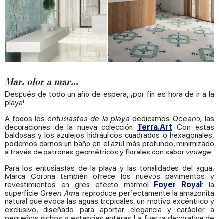
Mar, olor a mar...
Después de todo un año de espera, ¡por fin es hora de ir a la
playa!
A todos los
entusiastas de la playa
dedicamos
Oceano,
las
decoraciones de la nueva colección
Terra.Art
. Con estas
baldosas y los azulejos hidráulicos cuadrados o hexagonales,
podemos darnos un baño en el azul más profundo, minimizado
a través de patrones geométricos y florales con sabor
vintage
.
Para los entusiastas de la playa y las tonalidades del agua,
Marca Corona también ofrece los nuevos pavimentos y
revestimientos en gres efecto mármol
Foyer Royal
: la
superficie
Green Ama
reproduce perfectamente la amazonita
natural que evoca las aguas tropicales, un motivo excéntrico y
exclusivo, diseñado para aportar elegancia y carácter a
pequeños nichos o estancias enteras. La fuerza decorativa de