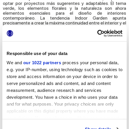
optar por proyectos más sugerentes y adaptables. El tema
verde, los elementos florales y la naturaleza son ahora
elementos esenciales para el diseño de interiores
contemporáneo. La tendencia Indoor Garden apunta
precisamente a crear la máxima continuidad entre el interior y el
exterior, transfiriendo colores, texturas y elementos del mundo
exterior a los ambientes cotidianos.
Para abrazar esta nueva tendencia decorativa, Marca Corona ha
desarrollado dos refinadas colecciones de revestimientos
capaces de recrear un ambiente íntimo y regenerador dentro
Responsible use of your data
de los espacios residenciales.
We and
our 1022 partners
process your personal data,
e.g. your IP-number, using technology such as cookies to
store and access information on your device in order to
serve personalized ads and content, ad and content
measurement, audience research and services
development. You have a choice in who uses your data
and for what purposes. Your privacy choices are only
applicable on this digital property where you have made
your choices. You can change or withdraw your consent
any time from the Cookie Declaration or by clicking on