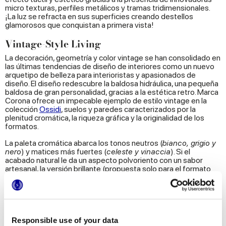
micro texturas, perfiles metálicos y tramas tridimensionales.
¡La luz se refracta en sus superficies creando destellos
glamorosos que conquistan a primera vista!
Vintage-Style Living
La decoración, geometría y color vintage se han consolidado en
las últimas tendencias de diseño de interiores como un nuevo
arquetipo de belleza para interioristas y apasionados de
diseño. El diseño redescubre la baldosa hidráulica, una pequeña
baldosa de gran personalidad, gracias a la estética retro. Marca
Corona ofrece un impecable ejemplo de estilo vintage en la
colección
Ossidi
, suelos y paredes caracterizados por la
plenitud cromática, la riqueza gráfica y la originalidad de los
formatos.
La paleta cromática abarca los tonos neutros (
bianco, grigio y
nero
) y matices más fuertes (
celeste y vinaccia
). Si el
acabado natural le da un aspecto polvoriento con un sabor
artesanal, la versión brillante (propuesta solo para el formato
rombo) mejora la expresividad retro de estas nuevas
baldosas hidráulicas
de gres. Tanto en el formato 20x20
como romboidal 18,7x32,4 cm, Ossidi deja una gran libertad de
colocación y permite crear en el living suelos artísticos
recubiertos de motivos gráficos, pequeños rincones
decorados o paredes enteras con un brillo llamativo.
Responsible use of your data