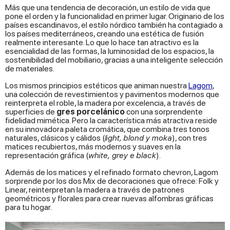
Más que una tendencia de decoración, un estilo de vida que
pone el orden y la funcionalidad en primer lugar. Originario de los
países escandinavos, el estilo nórdico también ha contagiado a
los países mediterráneos, creando una estética de fusión
realmente interesante. Lo que lo hace tan atractivo es la
esencialidad de las formas, la luminosidad de los espacios, la
sostenibilidad del mobiliario, gracias a una inteligente selección
de materiales.
Los mismos principios estéticos que animan nuestra
Lagom
,
una colección de revestimientos y pavimentos modernos que
reinterpreta el roble, la madera por excelencia, a través de
superficies de
gres porcelánico
con una sorprendente
fidelidad mimética. Pero la característica más atractiva reside
en su innovadora paleta cromática, que combina tres tonos
naturales, clásicos y cálidos (
light, blond y moka
), con tres
matices recubiertos, más modernos y suaves en la
representación gráfica (
white, grey e black
).
Además de los matices y el refinado formato chevron, Lagom
sorprende por los dos Mix de decoraciones que ofrece: Folk y
Linear, reinterpretan la madera a través de patrones
geométricos y florales para crear nuevas alfombras gráficas
para tu hogar.