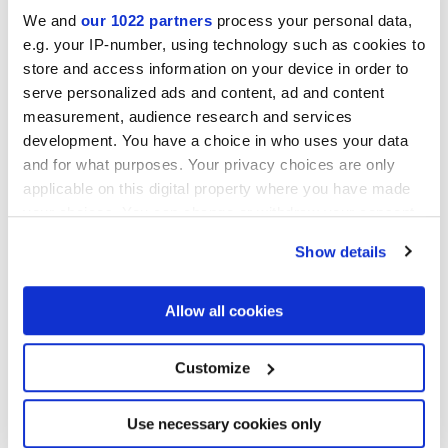
We and
our 1022 partners
process your personal data,
e.g. your IP-number, using technology such as cookies to
store and access information on your device in order to
serve personalized ads and content, ad and content
measurement, audience research and services
development. You have a choice in who uses your data
and for what purposes. Your privacy choices are only
applicable on this digital property where you have made
your choices. You can change or withdraw your consent
any time from the Cookie Declaration or by clicking on
Show details
the Privacy trigger icon.
If you allow, we would also like to:
Allow all cookies
Collect information about your geographical
location which can be accurate to within several
meters
Customize
Identify your device by actively scanning it for
specific characteristics (fingerprinting)
Find out more about how your personal data is processed
Use necessary cookies only
and set your preferences in the
details section
.