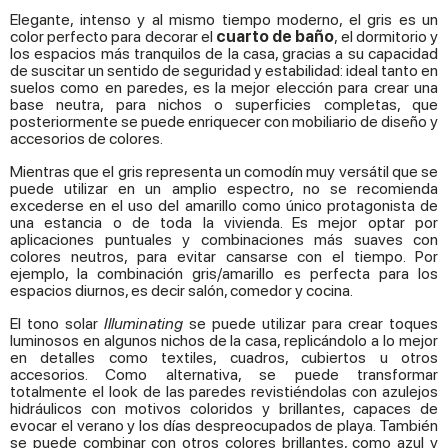
Elegante, intenso y al mismo tiempo moderno, el gris es un
color perfecto para decorar el
cuarto de baño
, el dormitorio y
los espacios más tranquilos de la casa, gracias a su capacidad
de suscitar un sentido de seguridad y estabilidad: ideal tanto en
suelos como en paredes, es la mejor elección para crear una
base neutra, para nichos o superficies completas, que
posteriormente se puede enriquecer con mobiliario de diseño y
accesorios de colores.
Mientras que el gris representa un comodín muy versátil que se
puede utilizar en un amplio espectro, no se recomienda
excederse en el uso del amarillo como único protagonista de
una estancia o de toda la vivienda. Es mejor optar por
aplicaciones puntuales y combinaciones más suaves con
colores neutros, para evitar cansarse con el tiempo. Por
ejemplo, la combinación gris/amarillo es perfecta para los
espacios diurnos, es decir salón, comedor y cocina.
El tono solar
Illuminating
se puede utilizar para crear toques
luminosos en algunos nichos de la casa, replicándolo a lo mejor
en detalles como textiles, cuadros, cubiertos u otros
accesorios. Como alternativa, se puede transformar
totalmente el look de las paredes revistiéndolas con azulejos
hidráulicos con motivos coloridos y brillantes, capaces de
evocar el verano y los días despreocupados de playa. También
se puede combinar con otros colores brillantes, como azul y