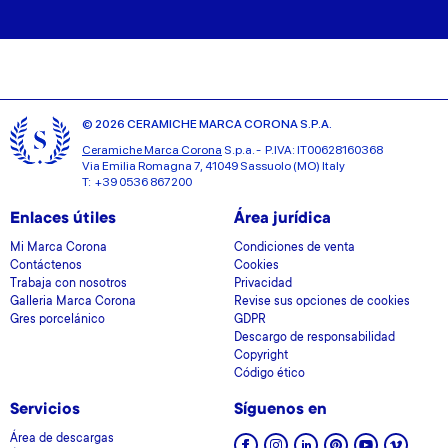
© 2026 CERAMICHE MARCA CORONA S.P.A.
Ceramiche Marca Corona
S.p.a. - P.IVA: IT00628160368
Via Emilia Romagna 7, 41049 Sassuolo (MO) Italy
T: +39 0536 867200
Enlaces útiles
Área jurídica
Mi Marca Corona
Condiciones de venta
Contáctenos
Cookies
Trabaja con nosotros
Privacidad
Galleria Marca Corona
Revise sus opciones de cookies
Gres porcelánico
GDPR
Descargo de responsabilidad
Copyright
Código ético
Servicios
Síguenos en
Área de descargas