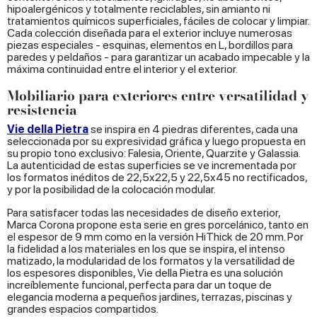
hipoalergénicos y totalmente reciclables, sin amianto ni
tratamientos químicos superficiales, fáciles de colocar y limpiar.
Cada colección diseñada para el exterior incluye numerosas
piezas especiales - esquinas, elementos en L, bordillos para
paredes y peldaños - para garantizar un acabado impecable y la
máxima continuidad entre el interior y el exterior.
Mobiliario para exteriores entre versatilidad y
resistencia
Vie della Pietra
se inspira en 4 piedras diferentes, cada una
seleccionada por su expresividad gráfica y luego propuesta en
su propio tono exclusivo: Falesia, Oriente, Quarzite y Galassia.
La autenticidad de estas superficies se ve incrementada por
los formatos inéditos de 22,5x22,5 y 22,5x45 no rectificados,
y por la posibilidad de la colocación modular.
Para satisfacer todas las necesidades de diseño exterior,
Marca Corona propone esta serie en gres porcelánico, tanto en
el espesor de 9 mm como en la versión HiThick de 20 mm. Por
la fidelidad a los materiales en los que se inspira, el intenso
matizado, la modularidad de los formatos y la versatilidad de
los espesores disponibles, Vie della Pietra es una solución
increíblemente funcional, perfecta para dar un toque de
elegancia moderna a pequeños jardines, terrazas, piscinas y
grandes espacios compartidos.