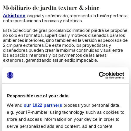
Mobiliario de jardín texture & shine
Arkistone
, original y sofisticado, representa la fusión perfecta
entre prestaciones técnicas y estéticas.
Esta colección de gres porcelánico imitación piedra se propone
no solo en formatos, superficies y motivos diseñados para los
ambientes interiores, sino también en la versión espesorada de
2 cm para exteriores. De este modo, los proyectistas y
diseñadores pueden crear la máxima continuidad visual entre
los espacios interiores y los pavimentos de las áreas
exteriores, garantizando así un estilo impecable.
Pavimentos de exteriores industrial chic
Para decorar exteriores más contemporáneos, la colección
ideal es
Phase
, superficies de gres porcelánico imitación
cemento y de gran carácter. Para completar el diseño outdoor,
la gama Phase propone el acabado Trama Out de 9 mm, una
Responsible use of your data
estructura de diseño innovadora inspirada en las mallas de
refuerzo de hormigón armado, y los pavimentos HiThick de 20
We and
our 1022 partners
process your personal data,
mm de espesor, en dos formatos diferentes.
e.g. your IP-number, using technology such as cookies to
La sofisticada y moderna paleta y los exclusivos detalles de
store and access information on your device in order to
óxido de la Trama Out hacen que Phase sea una propuesta
serve personalized ads and content, ad and content
innovadora y elegante para el
mobiliario de jardín
, la zona de