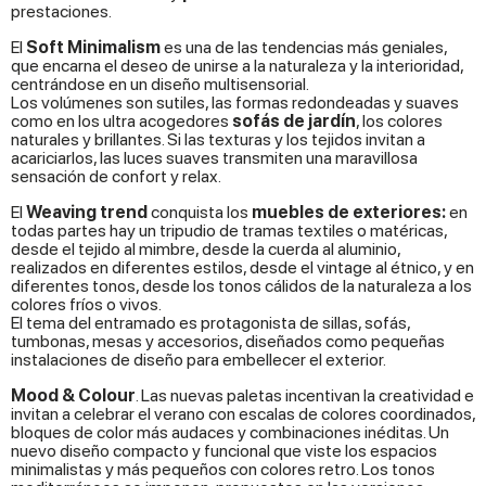
prestaciones.
El
Soft Minimalism
es una de las tendencias más geniales,
que encarna el deseo de unirse a la naturaleza y la interioridad,
centrándose en un diseño multisensorial.
Los volúmenes son sutiles, las formas redondeadas y suaves
como en los ultra acogedores
sofás de jardín
, los colores
naturales y brillantes. Si las texturas y los tejidos invitan a
acariciarlos, las luces suaves transmiten una maravillosa
sensación de confort y relax.
El
Weaving trend
conquista los
muebles de exteriores:
en
todas partes hay un tripudio de tramas textiles o matéricas,
desde el tejido al mimbre, desde la cuerda al aluminio,
realizados en diferentes estilos, desde el vintage al étnico, y en
diferentes tonos, desde los tonos cálidos de la naturaleza a los
colores fríos o vivos.
El tema del entramado es protagonista de sillas, sofás,
tumbonas, mesas y accesorios, diseñados como pequeñas
instalaciones de diseño para embellecer el exterior.
Mood & Colour
. Las nuevas paletas incentivan la creatividad e
invitan a celebrar el verano con escalas de colores coordinados,
bloques de color más audaces y combinaciones inéditas. Un
nuevo diseño compacto y funcional que viste los espacios
minimalistas y más pequeños con colores retro. Los tonos