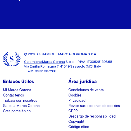
© 2026 CERAMICHE MARCA CORONA S.P.A.
Ceramiche Marca Corona
S.p.a. - P.IVA: IT00628160368
Via Emilia Romagna 7, 41049 Sassuolo (MO) Italy
T: +39 0536 867200
Enlaces útiles
Área jurídica
Mi Marca Corona
Condiciones de venta
Contáctenos
Cookies
Trabaja con nosotros
Privacidad
Galleria Marca Corona
Revise sus opciones de cookies
Gres porcelánico
GDPR
Descargo de responsabilidad
Copyright
Código ético