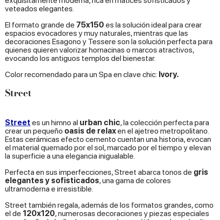
exquisitamente moderna, rica en matices sofisticados y
veteados elegantes.
El formato grande de
75x150
es la solución ideal para crear
espacios evocadores y muy naturales, mientras que las
decoraciones Esagono y Tessere son la solución perfecta para
quienes quieren valorizar hornacinas o marcos atractivos,
evocando los antiguos templos del bienestar.
Color recomendado para un Spa en clave chic:
Ivory.
Street
Street
es un himno al
urban chic
, la colección perfecta para
crear un pequeño
oasis de relax
en el ajetreo metropolitano.
Estas cerámicas efecto cemento cuentan una historia, evocan
el material quemado por el sol, marcado por el tiempo y elevan
la superficie a una elegancia inigualable.
Perfecta en sus imperfecciones, Street abarca tonos de
gris
elegantes y sofisticados
, una gama de colores
ultramoderna e irresistible.
Street también regala, además de los formatos grandes, como
el de
120x120
, numerosas decoraciones y piezas especiales