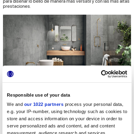
para diseñar lo bello de manera más versátil y con las más altas
prestaciones.
Responsible use of your data
Convierte tu baño en un Spa
con las
We and
our 1022 partners
process your personal data,
inspiraciones de Marca Corona.
e.g. your IP-number, using technology such as cookies to
store and access information on your device in order to
serve personalized ads and content, ad and content
Contáctanos
para más información
measurement, audience research and services