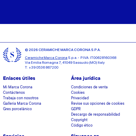
© 2026 CERAMICHE MARCA CORONA S.P.A.
Ceramiche Marca Corona
S.p.a. - P.IVA: IT00628160368
Via Emilia Romagna 7, 41049 Sassuolo (MO) Italy
T: +39 0536 867200
Enlaces útiles
Área jurídica
Mi Marca Corona
Condiciones de venta
Contáctenos
Cookies
Trabaja con nosotros
Privacidad
Galleria Marca Corona
Revise sus opciones de cookies
Gres porcelánico
GDPR
Descargo de responsabilidad
Copyright
Código ético