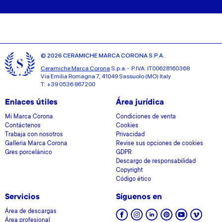
© 2026 CERAMICHE MARCA CORONA S.P.A.
Ceramiche Marca Corona
S.p.a. - P.IVA: IT00628160368
Via Emilia Romagna 7, 41049 Sassuolo (MO) Italy
T: +39 0536 867200
Enlaces útiles
Área jurídica
Mi Marca Corona
Condiciones de venta
Contáctenos
Cookies
Trabaja con nosotros
Privacidad
Galleria Marca Corona
Revise sus opciones de cookies
Gres porcelánico
GDPR
Descargo de responsabilidad
Copyright
Código ético
Servicios
Síguenos en
Área de descargas
Área profesional