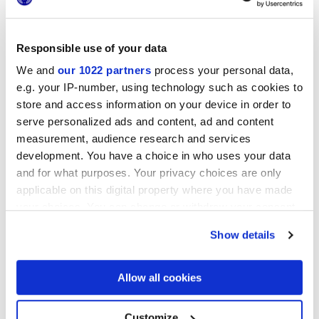
Sassuolo
. La exposición puede visitarse hasta el 31 de enero
de 2023 de lunes a viernes (de 8:30 a 12:30 y de 14:30 a
18:30) en la Galería Marca Corona,
Via
Emilia-
Romagna
7,
Sassuolo
, Módena
Responsible use of your data
We and
our 1022 partners
process your personal data,
e.g. your IP-number, using technology such as cookies to
store and access information on your device in order to
serve personalized ads and content, ad and content
measurement, audience research and services
development. You have a choice in who uses your data
and for what purposes. Your privacy choices are only
applicable on this digital property where you have made
your choices. You can change or withdraw your consent
any time from the Cookie Declaration or by clicking on
Show details
the Privacy trigger icon.
Contáctanos
para más información
If you allow, we would also like to:
Allow all cookies
Añadir
a favoritos
Collect information about your geographical
Compartir
este Artículo
location which can be accurate to within several
meters
Customize