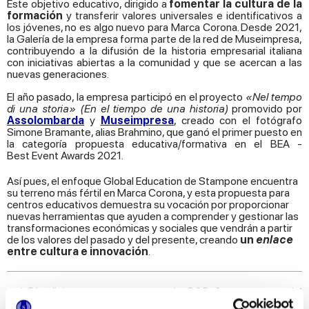
Este objetivo educativo, dirigido a
fomentar la cultura de la
formación
y transferir valores universales e identificativos a
los jóvenes, no es algo nuevo para Marca Corona. Desde 2021,
la Galería de la empresa forma parte de la red de Museimpresa,
contribuyendo a la difusión de la historia empresarial italiana
con iniciativas abiertas a la comunidad y que se acercan a las
nuevas generaciones.
El año pasado, la empresa participó en el proyecto
«
Nel
tempo
di una
storia
» (En el tiempo de una historia)
promovido por
Assolombarda
y
Museimpresa
, creado con el fotógrafo
Simone Bramante, alias Brahmino, que ganó el primer puesto en
la categoría propuesta educativa/formativa en el BEA -
Best Event Awards 2021.
Así pues, el enfoque Global Education de Stampone encuentra
su terreno más fértil en Marca Corona, y esta propuesta para
centros educativos demuestra su vocación por proporcionar
nuevas herramientas que ayuden a comprender y gestionar las
transformaciones económicas y sociales que vendrán a partir
de los valores del pasado y del presente, creando
un
enlace
entre cultura e innovación
.
nel
Blu
dipinto
es un proyecto de R&P
Contemporary
Art
para Marca Corona con el patrocinio del Ayuntamiento de