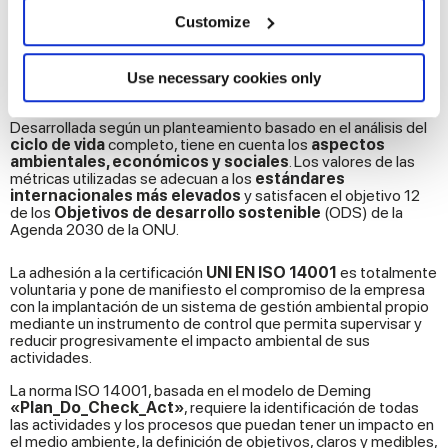
location which can be accurate to within several
meters
Customize
Marca Corona, que lleva muchos años comprometida con la
Identify your device by actively scanning it for
sostenibilidad y la optimización de sus procesos
specific characteristics (fingerprinting)
empresariales, ha obtenido la
nueva certificación
UNI EN ISO
Find out more about how your personal data is processed
17889-1
que clasifica los azulejos
en función de la
Use necessary cookies only
sostenibilidad
.
and set your preferences in the
details section
.
Desarrollada según un planteamiento basado en el análisis del
ciclo de vida
completo, tiene en cuenta los
aspectos
We use cookies to personalise content and ads, to
ambientales, económicos y sociales
. Los valores de las
provide social media features and to analyse our traffic.
métricas utilizadas se adecuan a los
estándares
We also share information about your use of our site with
internacionales más elevados
y satisfacen el objetivo 12
de los
Objetivos de desarrollo sostenible
(ODS) de la
our social media, advertising and analytics partners who
Agenda 2030 de la ONU.
may combine it with other information that you’ve
provided to them or that they’ve collected from your use
La adhesión a la certificación
UNI EN ISO 14001
es totalmente
voluntaria y pone de manifiesto el compromiso de la empresa
of their services.
con la implantación de un sistema de gestión ambiental propio
mediante un instrumento de control que permita supervisar y
reducir progresivamente el impacto ambiental de sus
actividades.
La norma ISO 14001, basada en el modelo de Deming
«Plan_Do_Check_Act»
, requiere la identificación de todas
las actividades y los procesos que puedan tener un impacto en
el medio ambiente, la definición de objetivos, claros y medibles,