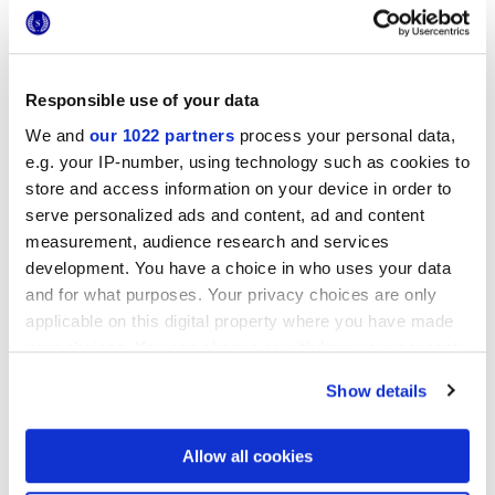
procesa con un impacto ambiental reducido.
Responsible use of your data
We and
our 1022 partners
process your personal data,
e.g. your IP-number, using technology such as cookies to
store and access information on your device in order to
serve personalized ads and content, ad and content
measurement, audience research and services
development. You have a choice in who uses your data
and for what purposes. Your privacy choices are only
applicable on this digital property where you have made
your choices. You can change or withdraw your consent
any time from the Cookie Declaration or by clicking on
Show details
the Privacy trigger icon.
If you allow, we would also like to:
Allow all cookies
Collect information about your geographical
La sostenibilidad ambiental, nuestra misión