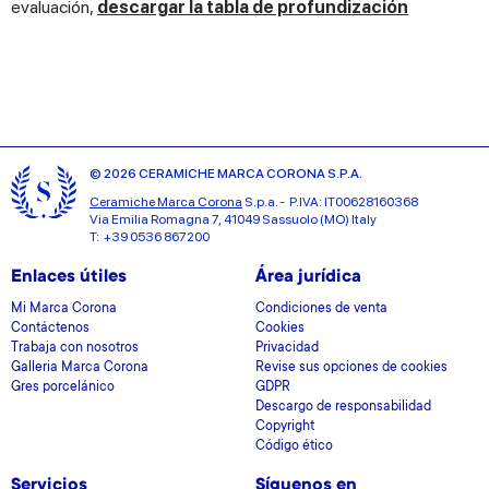
evaluación,
descargar la tabla de profundización
© 2026 CERAMICHE MARCA CORONA S.P.A.
Ceramiche Marca Corona
S.p.a. - P.IVA: IT00628160368
Via Emilia Romagna 7, 41049 Sassuolo (MO) Italy
T: +39 0536 867200
Enlaces útiles
Área jurídica
Mi Marca Corona
Condiciones de venta
Contáctenos
Cookies
Trabaja con nosotros
Privacidad
Galleria Marca Corona
Revise sus opciones de cookies
Gres porcelánico
GDPR
Descargo de responsabilidad
Copyright
Código ético
Servicios
Síguenos en