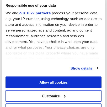
Responsible use of your data
We and
our 1022 partners
process your personal data,
Colecciones de interés
e.g. your IP-number, using technology such as cookies to
store and access information on your device in order to
serve personalized ads and content, ad and content
measurement, audience research and services
development. You have a choice in who uses your data
and for what purposes. Your privacy choices are only
applicable on this digital property where you have made
your choices. You can change or withdraw your consent
any time from the Cookie Declaration or by clicking on
Show details
the Privacy trigger icon.
If you allow, we would also like to:
Allow all cookies
Collect information about your geographical
location which can be accurate to within several
meters
Customize
Autorizo el tratamiento de mis datos con el fin de dar prosecución
Identify your device by actively scanning it for
a mi solicitud conforme la letra C) de la nota
informativa
sobre
specific characteristics (fingerprinting)
privacidad. *