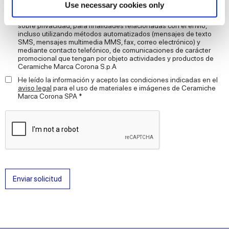
Find out more about how your personal data is processed
Use necessary cookies only
AUTORIZO el tratamiento de mis datos personales para las
and set your preferences in the
details section
.
finalidades de marketing descritas en la letra D) de
informativa
sobre privacidad, para finalidades relacionadas con el envío,
incluso utilizando métodos automatizados (mensajes de texto
We use cookies to personalise content and ads, to
SMS, mensajes multimedia MMS, fax, correo electrónico) y
mediante contacto telefónico, de comunicaciones de carácter
provide social media features and to analyse our traffic.
promocional que tengan por objeto actividades y productos de
We also share information about your use of our site with
Ceramiche Marca Corona S.p.A
our social media, advertising and analytics partners who
He leído la información y acepto las condiciones indicadas en el
aviso legal
para el uso de materiales e imágenes de Ceramiche
may combine it with other information that you’ve
Marca Corona SPA *
provided to them or that they’ve collected from your use
of their services.
Enviar solicitud