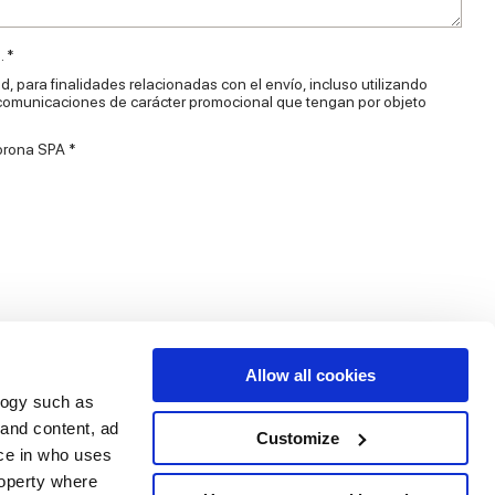
 *
d, para finalidades relacionadas con el envío, incluso utilizando
 comunicaciones de carácter promocional que tengan por objeto
orona SPA *
Allow all cookies
logy such as
 and content, ad
Customize
ce in who uses
Servicios
Síguenos en
roperty where