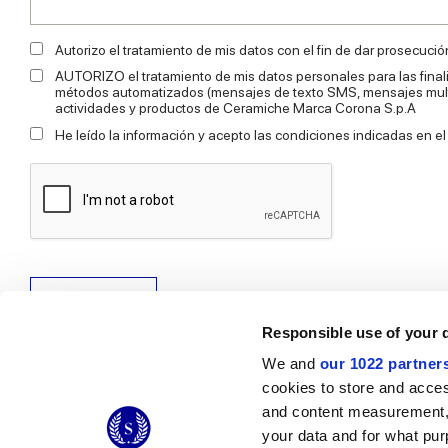
Autorizo el tratamiento de mis datos con el fin de dar prosecución
AUTORIZO el tratamiento de mis datos personales para las finali
métodos automatizados (mensajes de texto SMS, mensajes multim
actividades y productos de Ceramiche Marca Corona S.p.A
He leído la información y acepto las condiciones indicadas en e
Enviar solicitud
Responsible use of your 
We and
our 1022 partner
cookies to store and acces
and content measurement,
© 2026 CERAMICHE MARCA CORONA S.P.A.
your data and for what pur
Ceramiche Marca Corona
S.p.a. - P.IVA: IT00628160368