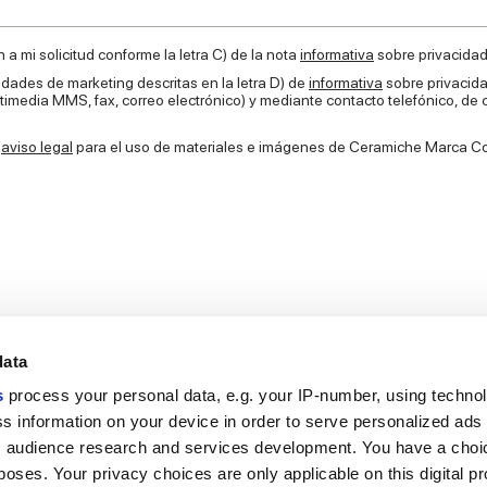
 a mi solicitud conforme la letra C) de la nota
informativa
sobre privacidad.
dades de marketing descritas en la letra D) de
informativa
sobre privacida
edia MMS, fax, correo electrónico) y mediante contacto telefónico, de
l
aviso legal
para el uso de materiales e imágenes de Ceramiche Marca C
data
s
process your personal data, e.g. your IP-number, using techno
s information on your device in order to serve personalized ads
 audience research and services development. You have a choi
Enlaces útiles
Área jurídica
poses. Your privacy choices are only applicable on this digital p