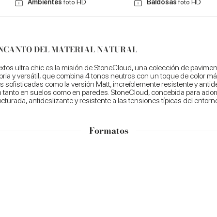
Ambientes
foto HD
Baldosas
foto HD
 ENCANTO DEL MATERIAL NATURAL
textos ultra chic es la misión de StoneCloud, una colección de pavime
ria y versátil, que combina 4 tonos neutros con un toque de color más 
sofisticadas como la versión Matt, increíblemente resistente y antides
 tanto en suelos como en paredes. StoneCloud, concebida para adornar
turada, antideslizante y resistente a las tensiones típicas del entorno
Formatos