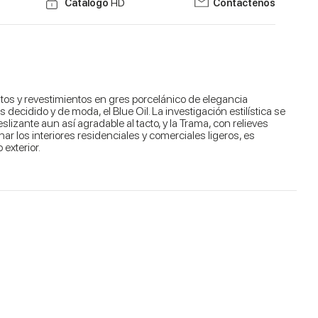
Catálogo
HD
Contáctenos
ntos y revestimientos en gres porcelánico de elegancia
decidido y de moda, el Blue Oil. La investigación estilística se
lizante aun así agradable al tacto, y la Trama, con relieves
 los interiores residenciales y comerciales ligeros, es
 exterior.