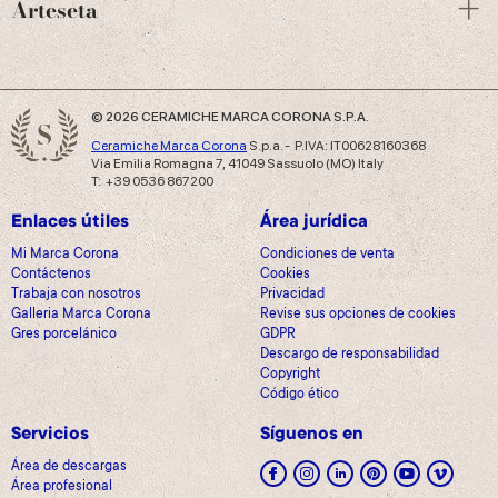
Arteseta
© 2026 CERAMICHE MARCA CORONA S.P.A.
Ceramiche Marca Corona
S.p.a. - P.IVA: IT00628160368
Via Emilia Romagna 7, 41049 Sassuolo (MO) Italy
T: +39 0536 867200
Enlaces útiles
Área jurídica
Mi Marca Corona
Condiciones de venta
Contáctenos
Cookies
Trabaja con nosotros
Privacidad
Galleria Marca Corona
Revise sus opciones de cookies
Gres porcelánico
GDPR
Descargo de responsabilidad
Copyright
Código ético
Servicios
Síguenos en
Área de descargas
Área profesional