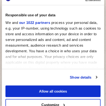
Responsible use of your data
We and
our 1022 partners
process your personal data,
MULTIFORME AGATA
MULTIFORME OSSIDIANA
e.g. your IP-number, using technology such as cookies to
store and access information on your device in order to
serve personalized ads and content, ad and content
measurement, audience research and services
DECORACIONES Y MOSAICOS
development. You have a choice in who uses your data
and for what purposes. Your privacy choices are only
Otras decoraciones
applicable on this digital property where you have made
your choices. You can change or withdraw your consent
any time from the Cookie Declaration or by clicking on
Show details
the Privacy trigger icon.
If you allow, we would also like to:
Allow all cookies
Collect information about your geographical
location which can be accurate to within several
meters
Customize