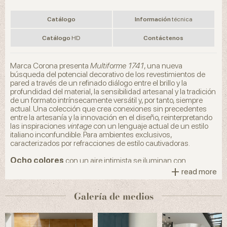
Catálogo
Información
técnica
Catálogo
HD
Contáctenos
Marca Corona presenta
Multiforme 1741
, una nueva
búsqueda del potencial decorativo de los revestimientos de
pared a través de un refinado diálogo entre el brillo y la
profundidad del material, la sensibilidad artesanal y la tradición
de un formato intrínsecamente versátil y, por tanto, siempre
actual. Una colección que crea conexiones sin precedentes
entre la artesanía y la innovación en el diseño, reinterpretando
las inspiraciones
vintage
con un lenguaje actual de un estilo
italiano inconfundible. Para ambientes exclusivos,
caracterizados por refracciones de estilo cautivadoras.
Ocho colores
con un aire intimista se iluminan con
+
destellos gracias a un
material superbrillante
, que da una
read more
textura realista y un alegre brillo a las superficies. Efectos que
se hacen más vivos y profundos gracias a una estructura
Galería de medios
cóncava con esquinas mecanizadas que devuelve el estilo
único de las imperfecciones típicas del producto artesanal,
ayudando a aumentar la sensación de movimiento y brillo de
todo el conjunto. El resultado es una amalgama de cualidades