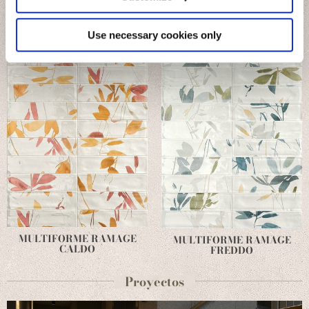
Identify your device by actively scanning it for
specific characteristics (fingerprinting)
Find out more about how your personal data is processed
Use necessary cookies only
and set your preferences in the
details section
.
We use cookies to personalise content and ads, to
provide social media features and to analyse our traffic.
We also share information about your use of our site with
our social media, advertising and analytics partners who
may combine it with other information that you’ve
provided to them or that they’ve collected from your use
of their services.
MULTIFORME RAMAGE
MULTIFORME RAMAGE
CALDO
FREDDO
Proyectos