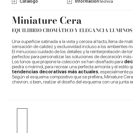
Catálogo
Información
técnica
Miniature Cera
EQUILIBRIO CROMÁTICO Y ELEGANCIA LUMINO
Una superficie satinada a la vista y cerosa al tacto, llena de ma
sensación de calidez y exclusividad incluso a los ambientes m
El minucioso cuidado de los detalles y la reinterpretación d
perfectos para personalizar las soluciones de decoración más 
Los tonos que propone la colección se han diseñado para
dec
piedra o mármol, para recrear una perfecta armonía y el estilo
tendencias decorativas más actuales
, especialmente p
Según el esquema compositivo que se prefiera, Miniature Cera o
chevron; o bien, realzar el diseño del esquema con una junta 