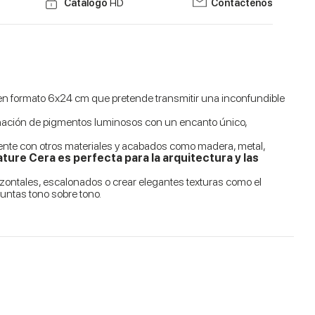
Catálogo
HD
Contáctenos
en formato 6x24 cm que pretende transmitir una inconfundible
binación de pigmentos luminosos con un encanto único,
nte con otros materiales y acabados como madera, metal,
ture Cera es perfecta para la arquitectura y las
izontales, escalonados o crear elegantes texturas como el
untas tono sobre tono.