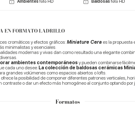
Ambientes
foto HD
Baldosas
foto HD
SA EN FORMATO LADRILLO
tices cromáticos y efectos gráficos:
Miniature Cera
es la propuesta 
ás minimalistas y esenciales.
e tonalidades modernas y vivas dan como resultado una elegante com
diversas.
orar ambientes contemporáneos
y pueden combinarse fácilme
 que cada uno desee.
La colección de baldosas cerámicas Minia
ara grandes volúmenes como espacios abiertos o lofts.
frece la posibilidad de componer diferentes patrones verticales, hor
en contraste o dar un efecto más homogéneo al conjunto optando por j
Formatos