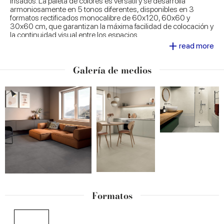
irisados. La paleta de colores es versátil y se desarrolla
armoniosamente en 5 tonos diferentes, disponibles en 3
formatos rectificados monocalibre de 60x120, 60x60 y
30x60 cm, que garantizan la máxima facilidad de colocación y
la continuidad visual entre los espacios.
+
Con su personalidad auténtica y atrevida, Desygn es una
read more
solución cerámica fiable, resistente y segura. Pone en valor
cualquier proyecto de diseño de interiores contemporáneo,
Galería de medios
apostando por la sostenibilidad con el elevado porcentaje de
material reciclado utilizado en su fabricación.
Formatos