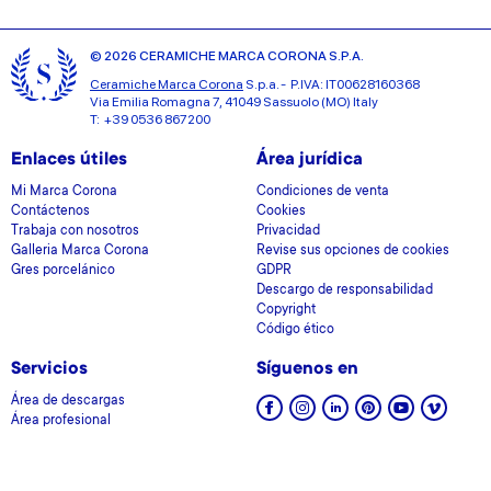
© 2026 CERAMICHE MARCA CORONA S.P.A.
Ceramiche Marca Corona
S.p.a. - P.IVA: IT00628160368
Via Emilia Romagna 7, 41049 Sassuolo (MO) Italy
T: +39 0536 867200
Enlaces útiles
Área jurídica
Mi Marca Corona
Condiciones de venta
Contáctenos
Cookies
Trabaja con nosotros
Privacidad
Galleria Marca Corona
Revise sus opciones de cookies
Gres porcelánico
GDPR
Descargo de responsabilidad
Copyright
Código ético
Servicios
Síguenos en
Área de descargas
Área profesional