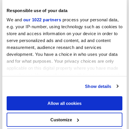
DESYGN WHITE
DESYGN BEIGE
Responsible use of your data
We and
our 1022 partners
process your personal data,
e.g. your IP-number, using technology such as cookies to
store and access information on your device in order to
serve personalized ads and content, ad and content
measurement, audience research and services
development. You have a choice in who uses your data
and for what purposes. Your privacy choices are only
applicable on this digital property where you have made
DESYGN GREY
DESYGN SMOKE
your choices. You can change or withdraw your consent
any time from the Cookie Declaration or by clicking on
Proyectos
Show details
the Privacy trigger icon.
If you allow, we would also like to:
Allow all cookies
Collect information about your geographical
location which can be accurate to within several
meters
Customize
Identify your device by actively scanning it for
specific characteristics (fingerprinting)