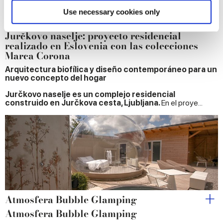
Find out more about how your personal data is processed
Use necessary cookies only
Complejo residencial
and set your preferences in the
details section
.
Jurčkovo naselje: proyecto residencial
realizado en Eslovenia con las colecciones
We use cookies to personalise content and ads, to
Marca Corona
provide social media features and to analyse our traffic.
Arquitectura biofílica y diseño contemporáneo para un
We also share information about your use of our site with
nuevo concepto del hogar
our social media, advertising and analytics partners who
may combine it with other information that you’ve
Jurčkovo naselje es un complejo residencial
construido en Jurčkova cesta, Ljubljana.
En el proye...
provided to them or that they’ve collected from your use
of their services.
Atmosfera Bubble Glamping
Atmosfera Bubble Glamping