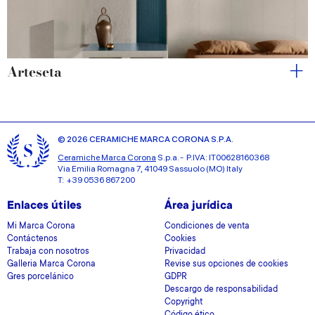
Arteseta
© 2026 CERAMICHE MARCA CORONA S.P.A.
Ceramiche Marca Corona
S.p.a. - P.IVA: IT00628160368
Via Emilia Romagna 7, 41049 Sassuolo (MO) Italy
T: +39 0536 867200
Enlaces útiles
Área jurídica
Mi Marca Corona
Condiciones de venta
Contáctenos
Cookies
Trabaja con nosotros
Privacidad
Galleria Marca Corona
Revise sus opciones de cookies
Gres porcelánico
GDPR
Descargo de responsabilidad
Copyright
Código ético