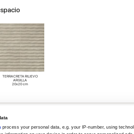
espacio
TERRACRETA RILIEVO
ARGILLA
20x20 cm
data
s
process your personal data, e.g. your IP-number, using techno